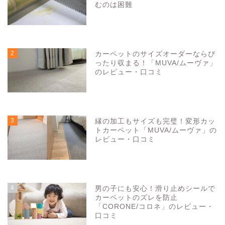
むのは困難
5164
view
2
カーペットのサイズオーダーならぴ
ったり収まる！「MUVA/ムーヴァ」
のレビュー・口コミ
3290
view
3
縁の加工もサイズも完璧！変形カッ
トカーペット「MUVA/ムーヴァ」の
レビュー・口コミ
3283
view
4
男の子にも安心！滑り止めシールで
カーペットのズレを防止
「CORONE/コロネ」のレビュー・
口コミ