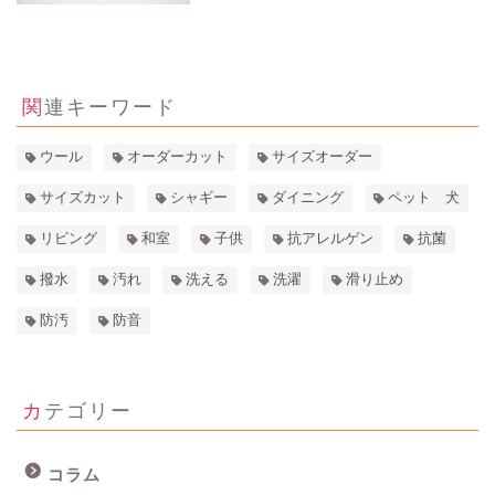
3279
view
関連キーワード
ウール
オーダーカット
サイズオーダー
サイズカット
シャギー
ダイニング
ペット 犬
リビング
和室
子供
抗アレルゲン
抗菌
撥水
汚れ
洗える
洗濯
滑り止め
防汚
防音
カテゴリー
コラム