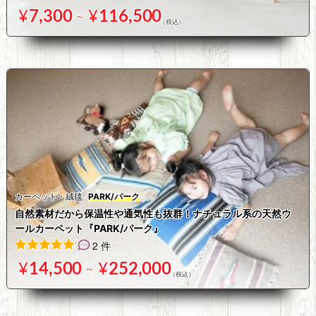
40
件の利用者評価に基づく5段階評価のうち、
4.98
点
¥
7,300
¥
116,500
～
カーペット・絨毯
PARK/パーク
自然素材だから保温性や通気性も抜群！ナチュラル系の天然ウ
ールカーペット『PARK/パーク』
2 件
2
件の利用者評価に基づく5段階評価のうち、
5.00
点
¥
14,500
¥
252,000
～