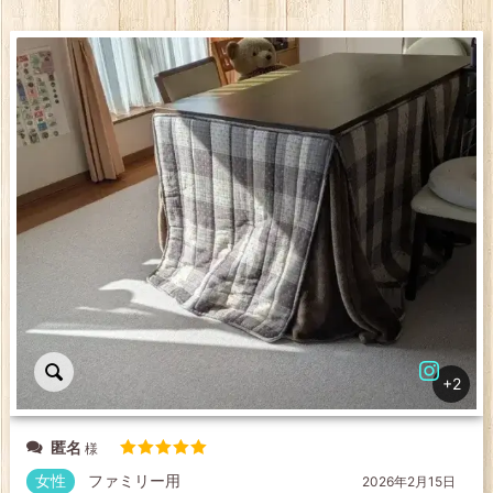
+2
匿名
5段階中
5
の
女性
ファミリー用
2026年2月15日
評価