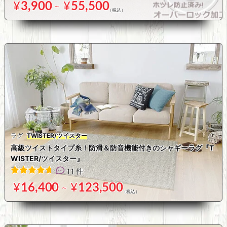
66
件の利用者評価に基づく5段階評価のうち、
4.92
点
¥
3,900
¥
55,500
～
ラグ
TWISTER/ツイスター
高級ツイストタイプ糸！防滑＆防音機能付きのシャギーラグ『T
WISTER/ツイスター』
11 件
11
件の利用者評価に基づく5段階評価のうち、
4.73
点
¥
16,400
¥
123,500
～