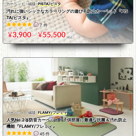
カーペット・絨毯
PISTA/ピスタ
汚れに強いシックなカラーリングの遊び毛防止カーペット『PIS
TA/ピスタ』
7 件
7
件の利用者評価に基づく5段階評価のうち、
5.00
点
¥
3,900
¥
55,500
～
カーペット・絨毯
FLAMY/フレミィ
人気No.2🥈防音カーペット！子供部屋に最適な抗菌＆汚れ防止
機能『FLAMY/フレミィ』
45 件