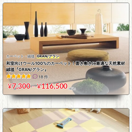
カーペット・絨毯
GRAN/グラン
和室向けウール100%のカーペット！置き敷きに最適な天然素材
絨毯『GRAN/グラン』
18 件
18
件の利用者評価に基づく5段階評価のうち、
4.89
点
¥
7,300
¥
116,500
～