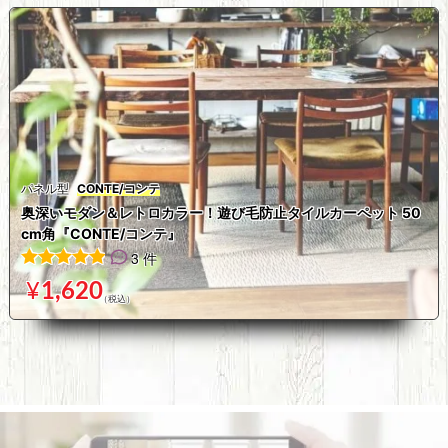
パネル型
CONTE/コンテ
奥深いモダン＆レトロカラー！遊び毛防止タイルカーペット 50
cm角『CONTE/コンテ』
3 件
3
件の利用者評価に基づく5段階評価のうち、
5.00
点
¥
1,620