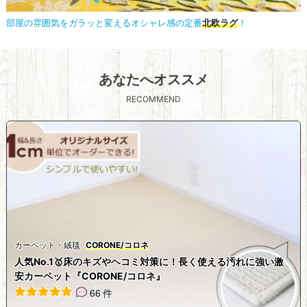
部屋の雰囲気をガラッと変えるオシャレ感の定番
北欧ラグ
！
あなたへオススメ
RECOMMEND
カーペット・絨毯
CORONE/コロネ
人気No.1🥇床のキズやヘコミ対策に！長く使える汚れに強い激
安カーペット『CORONE/コロネ』
66 件