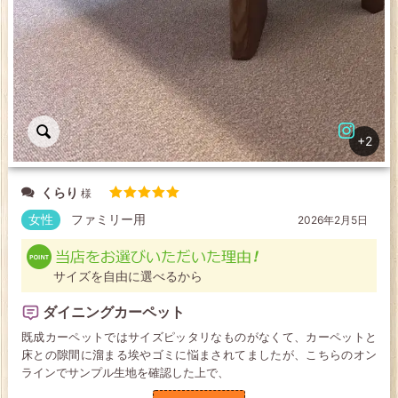
+2
くらり
5段階中
5
の
女性
ファミリー用
2026年2月5日
評価
サイズを自由に選べるから
ダイニングカーペット
既成カーペットではサイズピッタリなものがなくて、カーペットと
床との隙間に溜まる埃やゴミに悩まされてましたが、こちらのオン
ラインでサンプル生地を確認した上で、