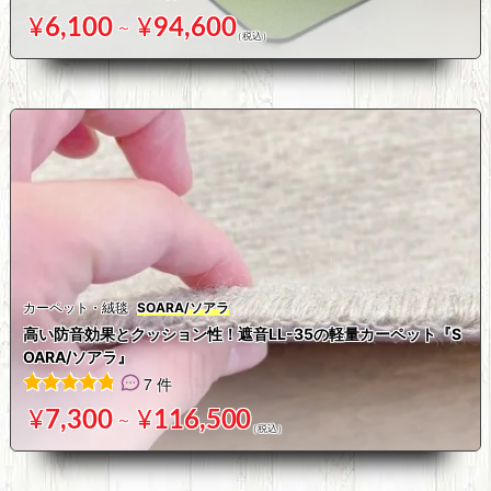
45
件の利用者評価に基づく5段階評価のうち、
4.87
点
¥
6,100
¥
94,600
～
カーペット・絨毯
SOARA/ソアラ
高い防音効果とクッション性！遮音LL-35の軽量カーペット『S
OARA/ソアラ』
7 件
7
件の利用者評価に基づく5段階評価のうち、
4.86
点
¥
7,300
¥
116,500
～