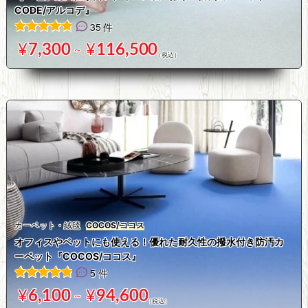
CODE/アルコデ』
35 件
35
件の利用者評価に基づく5段階評価のうち、
4.89
点
¥
7,300
¥
116,500
～
カーペット・絨毯
COCOS/ココス
オフィスやペットにも使える！優れた耐久性の撥水付き防汚カ
ーペット『COCOS/ココス』
5 件
5
件の利用者評価に基づく5段階評価のうち、
5.00
点
¥
6,100
¥
94,600
～