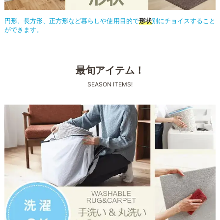
円形、長方形、正方形など暮らしや使用目的で
形状
別にチョイスすること
ができます。
最旬アイテム！
SEASON ITEMS!