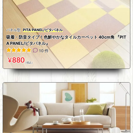
パネル型
PITA PANEL/ピタパネル
吸着・防音タイプ！色鮮やかなタイルカーペット 40cm角 『PIT
A PANEL/ピタパネル』
10 件
10
件の利用者評価に基づく5段階評価のうち、
4.90
点
¥
880