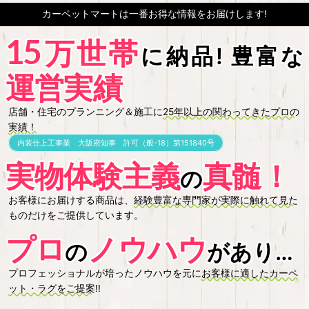
カーペットマートは一番お得な情報をお届けします!
万世帯
15
に納品! 豊富な
運営実績
店舗・住宅のプランニング＆施工に
25年以上の関わってきたプロの
実績！
内装仕上工事業 大阪府知事 許可（般-18）第151840号
実物体験主義
真髄！
の
お客様にお届けする商品は、
経験豊富な専門家が実際に触れて見た
ものだけをご提供しています。
プロ
ノウハウ
の
があります!
プロフェッショナルが培ったノウハウを元に
お客様に適したカーペ
ット・ラグをご提案
!!