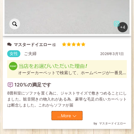
+4
マスタードイエロー
5段階中
5
の
女性
ご夫婦
2026年3月1日
評価
オーダーカーペットで検索して、ホームページが一番見や
すかったので
120%の満足です
8畳和室にソファを置く為に、ジャストサイズで敷きつめることにし
ました。観音開きの物入れがある為、豪華な毛足の長いカーペット
は断念しました。これからソファが届
...More
マスタードイエロー