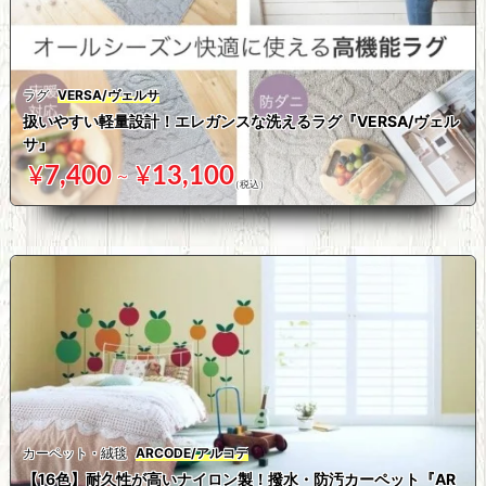
ラグ
VERSA/ヴェルサ
扱いやすい軽量設計！エレガンスな洗えるラグ『VERSA/ヴェル
サ』
¥
7,400
¥
13,100
～
カーペット・絨毯
ARCODE/アルコデ
【16色】耐久性が高いナイロン製！撥水・防汚カーペット『AR