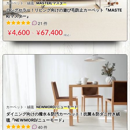
カーペット・絨毯
MASTER/マスター
ロングセラー！リビング向けの遊び毛防止カーペット『MASTE
R/マスター』
21 件
21
件の利用者評価に基づく5段階評価のうち、
4.95
点
¥
4,600
¥
67,400
～
カーペット・絨毯
NEWMORD/ニューモード
ダイニング向けの撥水＆防汚カーペット！抗菌＆防ダニ付き絨
毯『NEWMORD/ニューモード』
40 件