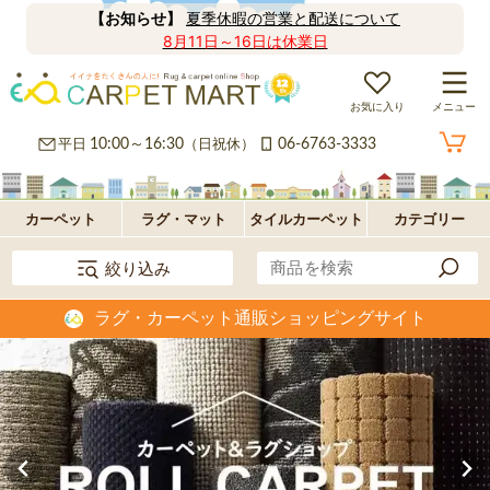
【お知らせ】
夏季休暇の営業と配送について
8月11日～16日は休業日
お気に入り
メニュー
カ
平日
10:00～16:30
（日祝休）
06-6763-3333
ー
ラ
ペ
グ
フ
カーペット
ラグ・マット
タイルカーペット
カテゴリー
絞り込み
ッ
ロ
パ
ラグ・カーペット通販ショッピングサイト
ト・
ア・
ネ
オ
絨
玄
ル
プ
毯
関
型
シ
マ
ョ