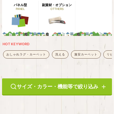
パネル型
副資材・オプション
PANEL
OTTHERS
HOT KEYWORD
おしゃれラグ・カーペット
洗える
激安カーペット
リビ
サイズ・カラー・機能等で絞り込み