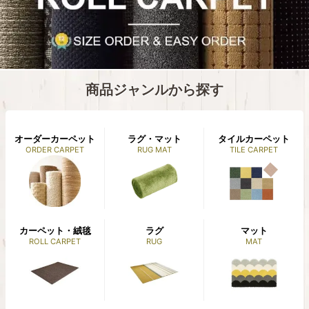
ッ
ン・
ト
補
助
商品ジャンルから探す
部
材
オーダーカーペット
ラグ・マット
タイルカーペット
ORDER CARPET
RUG MAT
TILE CARPET
カーペット・絨毯
ラグ
マット
ROLL CARPET
RUG
MAT