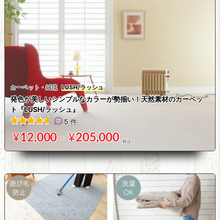
カーペット・絨毯
LUSH/ラッシュ
発色が美しいシンプルなカラーが勢揃い！天然素材のカーペッ
ト『LUSH/ラッシュ』
5 件
5
件の利用者評価に基づく5段階評価のうち、
4.60
点
¥
12,000
¥
205,000
～