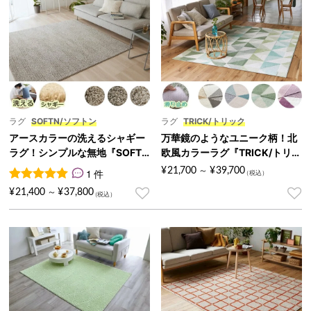
ラグ
SOFTN/ソフトン
ラグ
TRICK/トリック
アースカラーの洗えるシャギー
万華鏡のようなユニーク柄！北
ラグ！シンプルな無地『SOFT
欧風カラーラグ『TRICK/トリッ
N/ソフトン』
ク』
¥
21,700
¥
39,700
1 件
～
1
件の利用者評価に基づく5段階評価のうち、
5.00
点
¥
21,400
¥
37,800
～