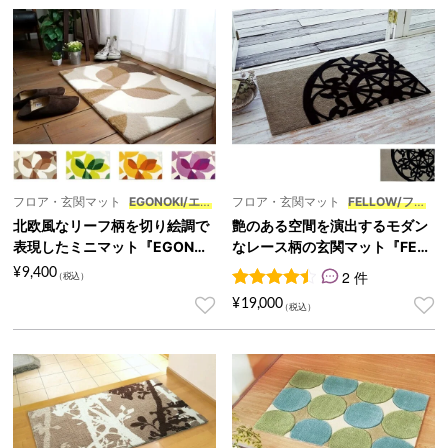
フロア・玄関マット
EGONOKI/エゴ
フロア・玄関マット
FELLOW/フェ
ノキ
ロー ミニ
北欧風なリーフ柄を切り絵調で
艶のある空間を演出するモダン
表現したミニマット『EGONOK
なレース柄の玄関マット『FELL
I/エゴノキ』
OW/フェロー ミニ』
¥
9,400
2 件
2
件の利用者評価に基づく5段
¥
19,000