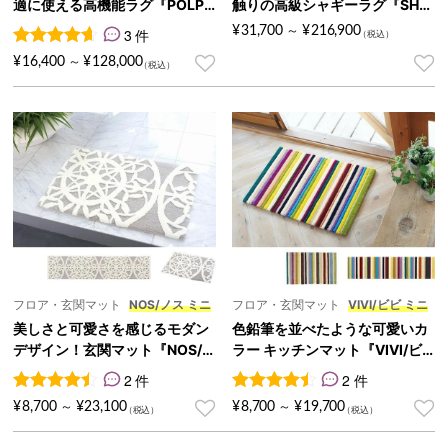
適に使える高機能ラグ『POLP
触りの高級シャギーラグ『SHA
O/ポルポ』
GGYLU/シャギール』
¥
31,700
¥
216,900
3 件
～
3
件の利用者評価に基づく5段階評価のうち、
4.67
点
¥
16,400
¥
128,000
～
フロア・玄関マット
NOS/ノス ミニ
フロア・玄関マット
VIVI/ビビ ミニ
美しさと可愛さを感じるモダン
色鉛筆を並べたような可愛いカ
デザイン！玄関マット『NOS/
ラー キッチンマット『VIVI/ビ
ノス ミニ』
ビ ミニ』
2 件
2 件
2
件の利用者評価に基づく5段階評価のうち、
2
件の利用者評価に基づく5段
4.50
点
¥
8,700
¥
23,100
¥
8,700
¥
19,700
～
～