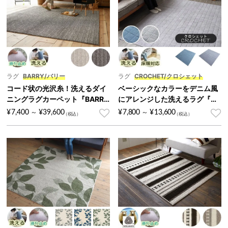
ラグ
BARRY/バリー
ラグ
CROCHET/クロシェット
コード状の光沢糸！洗えるダイ
ベーシックなカラーをデニム風
ニングラグカーペット『BARR
にアレンジした洗えるラグ『CR
Y/バリー』
OCHET/クロシェット』
¥
7,400
¥
39,600
¥
7,800
¥
13,600
～
～