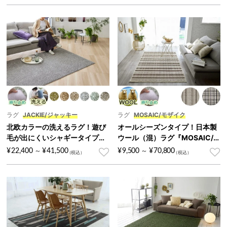
ラグ
JACKIE/ジャッキー
ラグ
MOSAIC/モザイク
北欧カラーの洗えるラグ！遊び
オールシーズンタイプ！日本製
毛が出にくいシャギータイプ
ウール（混）ラグ『MOSAIC/
『JACKIE/ジャッキー』
モザイク』
¥
22,400
¥
41,500
¥
9,500
¥
70,800
～
～