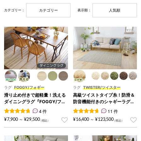
カテゴリー：
カテゴリー
表示順：
人気順
ラグ
FOGGY/フォギー
ラグ
TWISTER/ツイスター
滑り止め付きで超軽量！洗える
高級ツイストタイプ糸！防滑＆
ダイニングラグ『FOGGY/フォ
防音機能付きのシャギーラグ
ギー』
『TWISTER/ツイスター』
4 件
11 件
4
件の利用者評価に基づく5段階評価のうち、
11
件の利用者評価に基づく5段
4.75
点
¥
7,900
¥
29,500
¥
16,400
¥
123,500
～
～