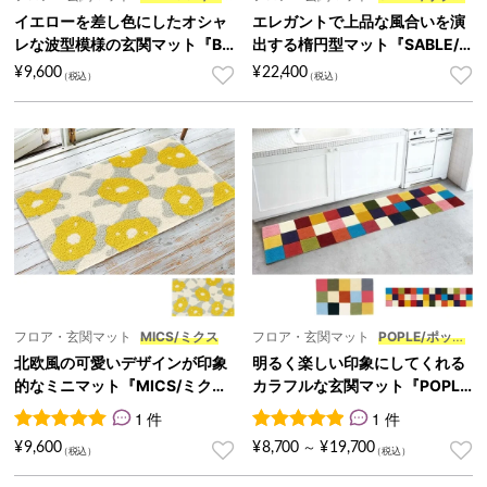
ルーン
ミニ
イエローを差し色にしたオシャ
エレガントで上品な風合いを演
レな波型模様の玄関マット『BA
出する楕円型マット『SABLE/
LLOON/バルーン』
サブレ ミニ』
¥
9,600
¥
22,400
フロア・玄関マット
MICS/ミクス
フロア・玄関マット
POPLE/ポップ
ル ミニ
北欧風の可愛いデザインが印象
明るく楽しい印象にしてくれる
的なミニマット『MICS/ミク
カラフルな玄関マット『POPL
ス』
E/ポップル ミニ』
1 件
1 件
1
件の利用者評価に基づく5段階評価のうち、
1
件の利用者評価に基づく5段
5.00
点
¥
9,600
¥
8,700
¥
19,700
～