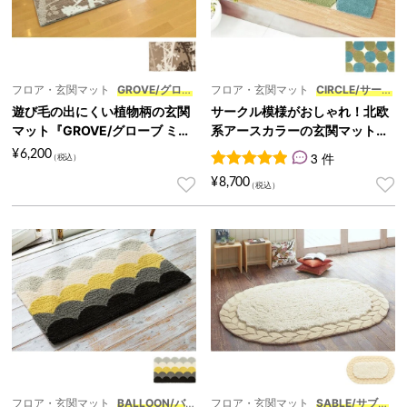
フロア・玄関マット
GROVE/グロー
フロア・玄関マット
CIRCLE/サーク
ブ ミニ
ル
遊び毛の出にくい植物柄の玄関
サークル模様がおしゃれ！北欧
マット『GROVE/グローブ ミ
系アースカラーの玄関マット
ニ』
『CIRCLE/サークル』
¥
6,200
3 件
3
件の利用者評価に基づく5段
¥
8,700
フロア・玄関マット
BALLOON/バ
フロア・玄関マット
SABLE/サブレ