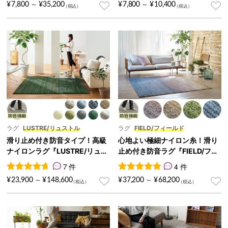
カー』
OAST/コースト』
¥
7,800
¥
35,200
¥
7,800
¥
10,400
～
～
ラグ
LUSTRE/リュストル
ラグ
FIELD/フィールド
滑り止め付き防音タイプ！高級
心地よい極細ナイロン糸！滑り
ナイロンラグ『LUSTRE/リュス
止め付き防音ラグ『FIELD/フィ
トル』
ールド』
7 件
4 件
7
件の利用者評価に基づく5段階評価のうち、
4
件の利用者評価に基づく5段
4.71
点
¥
23,900
¥
148,600
¥
37,200
¥
68,200
～
～