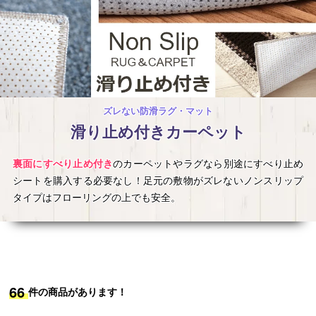
ッ
ン・
ト
補
助
部
ズレない防滑ラグ・マット
滑り止め付きカーペット
材
裏面にすべり止め付き
のカーペットやラグなら別途にすべり止め
シートを購入する必要なし！足元の敷物がズレないノンスリップ
タイプはフローリングの上でも安全。
66
件の商品があります！