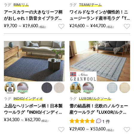
ラグ
RIM/リム
ラグ
TEAM/テーム
アースカラーの大きなリーフ柄
ワイルドなラインが個性的！ニ
がおしゃれ！防音タイプラグ
ュージーランド産羊毛ラグ『TE
『RIM/リム』
AM/テーム』
¥
9,700
¥
19,600
¥
24,600
¥
44,700
～
～
ラグ
INDIO/インディオ
ラグ
LUXOR/ルクソール
上品なヘリンボーン柄！日本製
雪の結晶柄！北欧のノルウェー
ウールラグ『INDIO/インディ
産ウールラグ『LUXOR/ルクソ
オ』
ール』
¥
34,300
¥
62,700
～
1 件
1
件の利用者評価に基づく5段
¥
29,400
¥
53,600
～