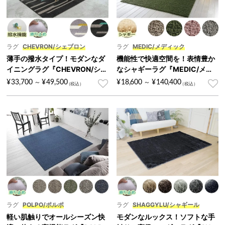
ラグ
CHEVRON/シェブロン
ラグ
MEDIC/メディック
薄手の撥水タイプ！モダンなダ
機能性で快適空間を！表情豊か
イニングラグ『CHEVRON/シェ
なシャギーラグ『MEDIC/メデ
ブロン』
ィック』
¥
33,700
¥
49,500
¥
18,600
¥
140,400
～
～
ラグ
POLPO/ポルポ
ラグ
SHAGGYLU/シャギール
軽い肌触りでオールシーズン快
モダンなルックス！ソフトな手