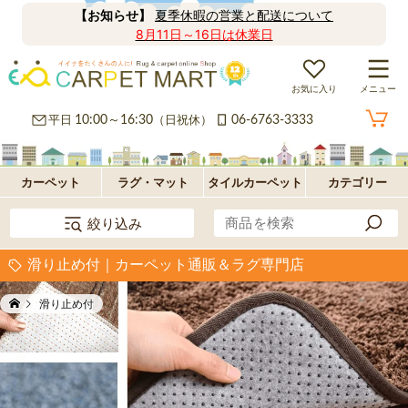
【お知らせ】
夏季休暇の営業と配送について
8月11日～16日は休業日
お気に入り
メニュー
カ
平日
10:00～16:30
（日祝休）
06-6763-3333
ー
ラ
ペ
グ
フ
カーペット
ラグ・マット
タイルカーペット
カテゴリー
絞り込み
ッ
ロ
パ
滑り止め付｜カーペット通販＆ラグ専門店
ト・
ア・
ネ
オ
滑り止め付
絨
玄
ル
プ
毯
関
型
シ
マ
ョ