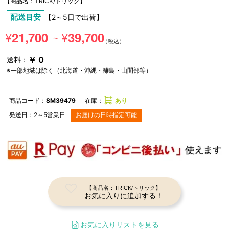
【商品名：TRICK/トリック】
配送目安
【2～5日で出荷】
¥
¥
21,700
39,700
～
￥ 0
送料：
※一部地域は除く（北海道・沖縄・離島・山間部等）
商品コード：
SM39479
在庫：
あり
発送日：
2～5
営業日
お届けの日時指定可能
【商品名：TRICK/トリック】
お気に入りに追加する！
お気に入りリストを見る