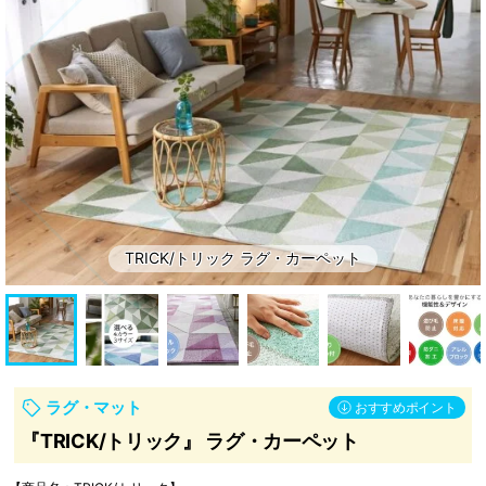
ッ
ン・
ト
補
助
部
材
TRICK/トリック ラグ・カーペット
ラグ・マット
おすすめポイント
『TRICK/トリック』 ラグ・カーペット