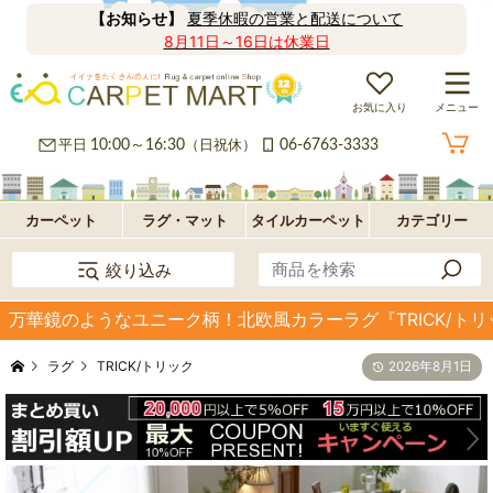
【お知らせ】
夏季休暇の営業と配送について
8月11日～16日は休業日
お気に入り
メニュー
カ
平日
10:00～16:30
（日祝休）
06-6763-3333
ー
ラ
ペ
グ
フ
カーペット
ラグ・マット
タイルカーペット
カテゴリー
絞り込み
ッ
ロ
パ
万華鏡のようなユニーク柄！北欧風カラーラグ『TRICK/トリ
ト・
ア・
ネ
オ
ラグ
TRICK/トリック
2026年8月1日
絨
玄
ル
プ
毯
関
型
シ
マ
ョ