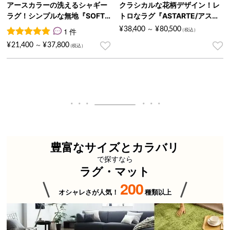
アースカラーの洗えるシャギー
クラシカルな花柄デザイン！レ
ラグ！シンプルな無地『SOFT
トロなラグ『ASTARTE/アスタ
N/ソフトン』
ルト』
¥
38,400
¥
80,500
1 件
～
1
件の利用者評価に基づく5段階評価のうち、
5.00
点
¥
21,400
¥
37,800
～
豊富なサイズとカラバリ
で探すなら
ラグ・マット
200
オシャレさが人気！
種類以上