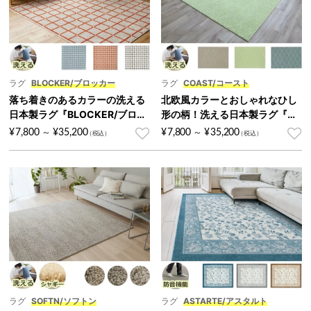
ラグ
BLOCKER/ブロッカー
ラグ
COAST/コースト
落ち着きのあるカラーの洗える
北欧風カラーとおしゃれなひし
日本製ラグ『BLOCKER/ブロッ
形の柄！洗える日本製ラグ『C
カー』
OAST/コースト』
¥
7,800
¥
35,200
¥
7,800
¥
35,200
～
～
ラグ
SOFTN/ソフトン
ラグ
ASTARTE/アスタルト