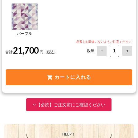
パープル
21,700
数量
カートに入れる
【必読】ご注文前にご確認ください
HELP！