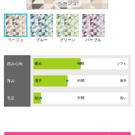
ベージュ
ベージュ
ブルー
グリーン
パープル
踏み心地
硬め
ソフト
厚み
薄手
厚手
毛足
短い
長い