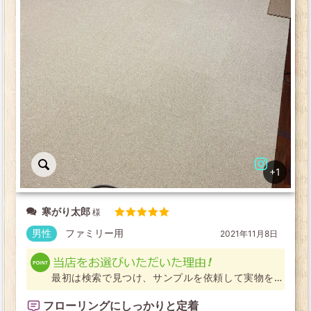
+1
寒がり太郎
5段階中
5
の
男性
ファミリー用
2021年11月8日
評価
最初は検索で見つけ、サンプルを依頼して実物を手
に取ってみて決めました
フローリングにしっかりと定着