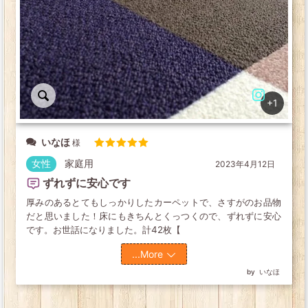
+1
いなほ
5段階中
5
の
女性
家庭用
2023年4月12日
評価
ずれずに安心です
厚みのあるとてもしっかりしたカーペットで、さすがのお品物
だと思いました！床にもきちんとくっつくので、ずれずに安心
です。お世話になりました。計42枚【
...More
いなほ