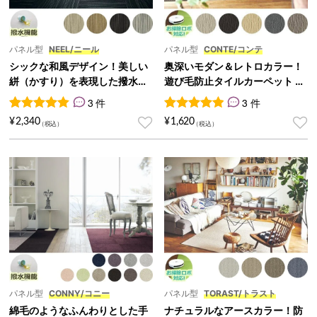
パネル型
NEEL/ニール
パネル型
CONTE/コンテ
シックな和風デザイン！美しい
奥深いモダン＆レトロカラー！
絣（かすり）を表現した撥水タ
遊び毛防止タイルカーペット 5
イルカーペット 50cm角『NEE
0cm角『CONTE/コンテ』
3 件
3 件
L/ニール』
3
件の利用者評価に基づく5段階評価のうち、
3
件の利用者評価に基づく5段
5.00
点
¥
2,340
¥
1,620
パネル型
CONNY/コニー
パネル型
TORAST/トラスト
綿毛のようなふんわりとした手
ナチュラルなアースカラー！防