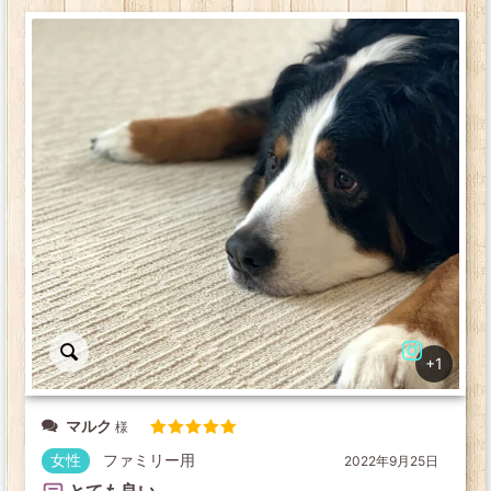
+1
マルク
5段階中
5
の
女性
ファミリー用
2022年9月25日
評価
とても良い