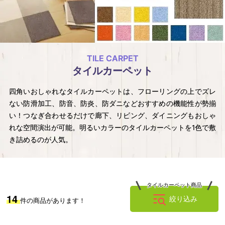
ッ
ン・
ト
補
助
TILE CARPET
タイルカーペット
部
四角いおしゃれなタイルカーペットは、フローリングの上でズレ
材
ない防滑加工、防音、防炎、防ダニなどおすすめの機能性が勢揃
い！つなぎ合わせるだけで廊下、リビング、ダイニングもおしゃ
れな空間演出が可能。明るいカラーのタイルカーペットを1色で敷
き詰めるのが人気。
タイルカーペット商品
14
絞り込み
件の商品があります！