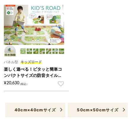
パネル型
キッズロード
楽しく遊べる！ピタッと簡単コ
ンパクトサイズの防音タイルカ
ーペット 40cm角 『キッズロー
¥
20,630
ド』
40cm×40cmサイズ
50cm×50cmサイズ