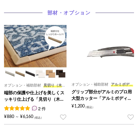
部材・オプション
オプション・補助部材
アルミボディ
オプション・補助部材
見切り（木
ーカッター
グリップ部分がアルミのプロ用
目）・コーナー材
端部の保護や仕上げを美しくス
大型カッター「アルミボディー
ッキリ仕上げる「見切り（木
カッター」
目）・コーナー材」
¥
1,200
2 件
2
件の利用者評価に基づく5段階評価のうち、
5.00
点
¥
880
¥
6,160
～