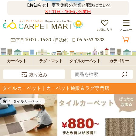
【お知らせ】
夏季休暇の営業と配送について
8月11日～16日は休業日
お気に入り
メニュー
カ
平日
10:00～16:30
（日祝休）
06-6763-3333
ー
ラ
ペ
グ
フ
カーペット
ラグ・マット
タイルカーペット
カテゴリー
絞り込み
ッ
ロ
パ
タイルカーペット｜カーペット通販＆ラグ専門店
ト・
ア・
ネ
オ
タイルカーペット
絨
玄
ル
プ
毯
関
型
シ
マ
ョ