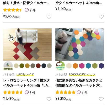
触り！撥水・防音タイルカーペ
滑タイルカーペット 40cm角
ット 50cm角『CONNY/コニ
『TORAST/トラスト』
¥
1,140
2 件
ー』
2
件の利用者評価に基づく5段階評価のうち、
4.50
点
¥
2,450
パネル型
LADE/レイド
パネル型
ROKKAKU/ロッカク
レトロなカラーリング！撥水タ
他に類を見ない斬新なカタチと
イルカーペット 40cm角『LAD
個性的なタイルカーペット 六角
E/レイド』
形 『ROKKAKU/ロッカク』
3 件
1 件
3
件の利用者評価に基づく5段階評価のうち、
1
件の利用者評価に基づく5段
4.67
点
¥
1,490
¥
9,350