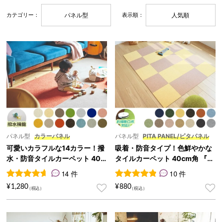
パネル型
人気順
カテゴリー：
表示順：
パネル型
カラーパネル
パネル型
PITA PANEL/ピタパネル
可愛いカラフルな14カラー！撥
吸着・防音タイプ！色鮮やかな
水・防音タイルカーペット 40c
タイルカーペット 40cm角 『PI
m角『カラーパネル』
TA PANEL/ピタパネル』
14 件
10 件
14
件の利用者評価に基づく5段階評価のうち、
10
件の利用者評価に基づく5段
4.64
点
¥
1,280
¥
880