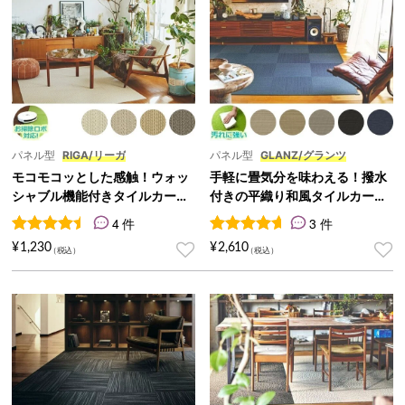
パネル型
RIGA/リーガ
パネル型
GLANZ/グランツ
モコモコッとした感触！ウォッ
手軽に畳気分を味わえる！撥水
シャブル機能付きタイルカーペ
付きの平織り和風タイルカーペ
ット 40cm角『RIGA/リーガ』
ット 50cm角『GLANZ/グラン
4 件
3 件
ツ』
4
件の利用者評価に基づく5段階評価のうち、
3
件の利用者評価に基づく5段
4.50
点
¥
1,230
¥
2,610