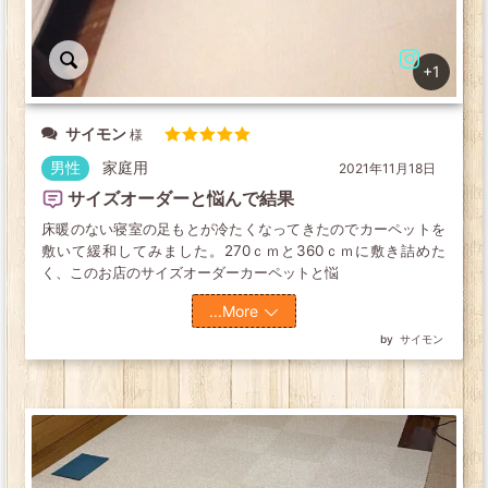
+1
サイモン
5段階中
5
の
男性
家庭用
2021年11月18日
評価
サイズオーダーと悩んで結果
床暖のない寝室の足もとが冷たくなってきたのでカーペットを
敷いて緩和してみました。270ｃｍと360ｃｍに敷き詰めた
く、このお店のサイズオーダーカーペットと悩
...More
サイモン