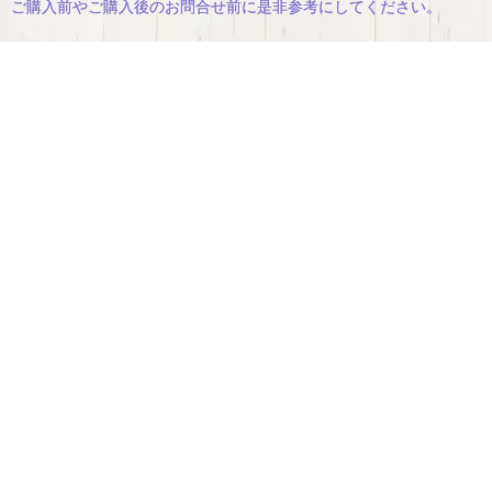
ご購入前やご購入後のお問合せ前に是非参考にしてください。
ッ
ン・
ト
補
助
部
材