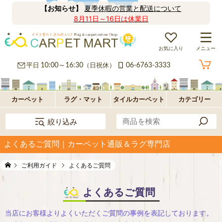
【お知らせ】
夏季休暇の営業と配送について
8月11日～16日は休業日
お気に入り
メニュー
カ
平日
10:00～16:30
（日祝休）
06-6763-3333
ー
ラ
ペ
グ
フ
カーペット
ラグ・マット
タイルカーペット
カテゴリー
絞り込み
ッ
ロ
パ
よくあるご質問｜カーペット通販＆ラグ専門店
ト・
ア・
ネ
オ
ご利用ガイド
よくあるご質問
絨
玄
ル
プ
毯
関
型
シ
よくあるご質問
マ
ョ
当店にお客様よりよくいただくご質問の事例を表記しております。