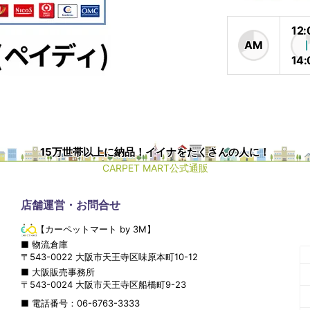
12:
AM
14:
15万世帯以上に納品！イイナをたくさんの人に！
CARPET MART公式通販
店舗運営・お問合せ
【カーペットマート by 3M】
■ 物流倉庫
〒
543-0022
大阪市
天王寺区
味原本町10-12
■ 大阪販売事務所
〒
543-0024
大阪市
天王寺区
船橋町9-23
■ 電話番号：
06-6763-3333