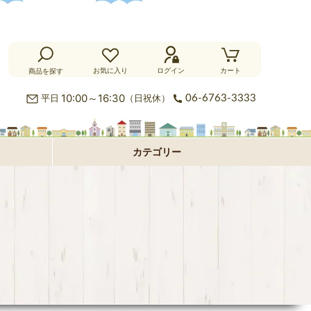
お気に入り
ログイン
カート
商品を探す
カ
10:00～16:30
平日
（日祝休）
06-6763-3333
ー
ラ
カテゴリー
ペ
グ
フ
ッ
ロ
パ
ト・
ア・
ネ
オ
絨
玄
ル
プ
毯
関
型
シ
マ
ョ