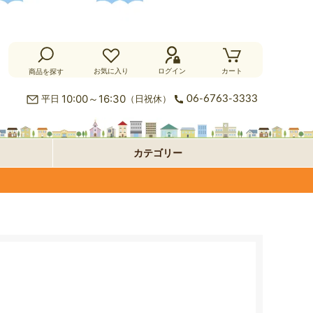
お気に入り
ログイン
カート
商品を探す
カ
10:00～16:30
平日
（日祝休）
06-6763-3333
ー
ラ
カテゴリー
ペ
グ
フ
ッ
ロ
パ
ト・
ア・
ネ
オ
絨
玄
ル
プ
毯
関
型
シ
マ
ョ