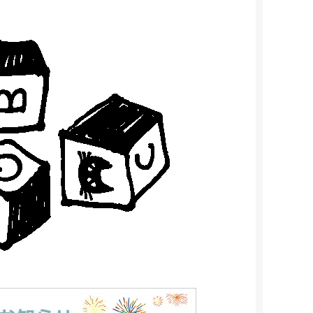
ッ
ン・
ト
補
助
部
材