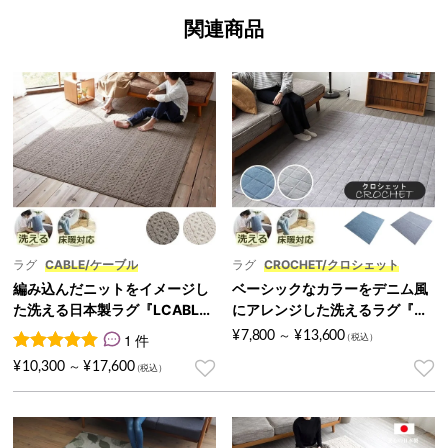
関連商品
ラグ
CABLE/ケーブル
ラグ
CROCHET/クロシェット
編み込んだニットをイメージし
ベーシックなカラーをデニム風
た洗える日本製ラグ『LCABLE/
にアレンジした洗えるラグ『CR
ケーブル』
OCHET/クロシェット』
¥
7,800
¥
13,600
1 件
～
1
件の利用者評価に基づく5段階評価のうち、
5.00
点
¥
10,300
¥
17,600
～