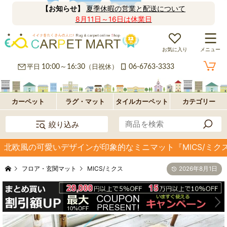
【お知らせ】
夏季休暇の営業と配送について
8月11日～16日は休業日
お気に入り
メニュー
カ
平日
10:00～16:30
（日祝休）
06-6763-3333
ー
ラ
ペ
グ
フ
カーペット
ラグ・マット
タイルカーペット
カテゴリー
絞り込み
ッ
ロ
パ
北欧風の可愛いデザインが印象的なミニマット『MICS/ミク
ト・
ア・
ネ
オ
フロア・玄関マット
MICS/ミクス
2026年8月1日
絨
玄
ル
プ
毯
関
型
シ
マ
ョ