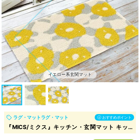
ッ
ン・
ト
補
助
部
材
イエロー系玄関マット
ラグ・マット
ラグ・マット
おすすめポイント
『MICS/ミクス』キッチン・玄関マット キッチ
ン・玄関マット