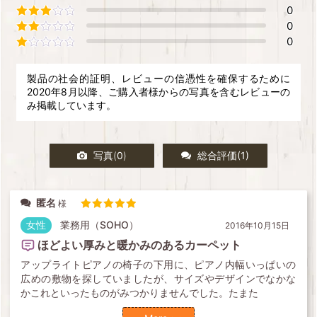
0
5段階中
4
の評価
0
5段階中
3
の評価
0
5段階中
2
の評価
5段階中
1
の評価
製品の社会的証明、レビューの信憑性を確保するために
2020年8月以降、ご購入者様からの写真を含むレビューの
み掲載しています。
写真(
0
)
総合評価(
1
)
すべての星(
1
)
匿名
星5つ(
1
)
5段階中
5
の評価
女性
業務用（SOHO）
2016年10月15日
星4つ(
0
)
ほどよい厚みと暖かみのあるカーペット
星3つ(
0
)
アップライトピアノの椅子の下用に、ピアノ内幅いっぱいの
広めの敷物を探していましたが、サイズやデザインでなかな
星2つ(
0
)
かこれといったものがみつかりませんでした。たまた
星1つ(
0
)