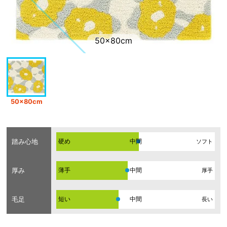
50×80cm
50×80cm
踏み心地
硬め
ソフト
厚み
薄手
厚手
毛足
短い
長い