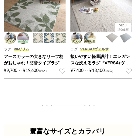
ラグ
RIM/リム
ラグ
VERSA/ヴェルサ
アースカラーの大きなリーフ柄
扱いやすい軽量設計！エレガン
がおしゃれ！防音タイプラグ
スな洗えるラグ『VERSA/ヴェ
『RIM/リム』
ルサ』
¥
9,700
¥
19,600
¥
7,400
¥
13,100
～
～
豊富なサイズとカラバリ