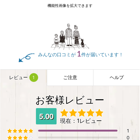
機能性画像を拡大できます
1
みんなの口コミが
件が届いています！
レビュー
ご注意
ヘルプ
1
お客様レビュー
5.00
現在：1レビュー
5段階中
5.00
の評価
1
0
5段階中
5
の評価