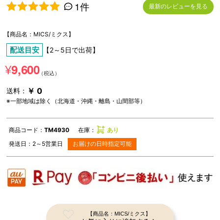
1件
最新のレビューを見る
5段階中
5.00
の評価
【商品名：MICS/ミクス】
配送目安
【2～5日で出荷】
¥
9,600
￥ 0
送料：
※一部地域は除く（北海道・沖縄・離島・山間部等）
商品コード：
TM4930
在庫：
あり
発送日：
2～5
営業日
お届けの日時指定可能
【商品名：MICS/ミクス】