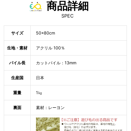
商品詳細
SPEC
サイズ
50×80cm
生地・素材
アクリル 100％
パイル長
カットパイル：13mm
生産国
日本
重量
1㎏
裏面
素材：レーヨン