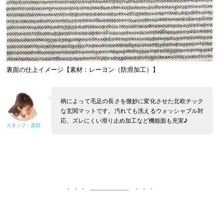
裏面の仕上イメージ【素材：レーヨン（防滑加工）】
柄によって毛足の長さを微妙に変化させた北欧チック
な玄関マットです。汚れても洗えるウォッシャブル対
応、ズレにくい滑り止め加工など機能面も充実♪