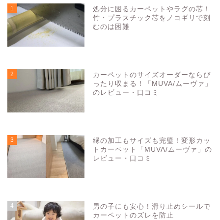
1
処分に困るカーペットやラグの芯！
竹・プラスチック芯をノコギリで刻
むのは困難
5166
view
2
カーペットのサイズオーダーならぴ
ったり収まる！「MUVA/ムーヴァ」
のレビュー・口コミ
3295
view
3
縁の加工もサイズも完璧！変形カッ
トカーペット「MUVA/ムーヴァ」の
レビュー・口コミ
3286
view
4
男の子にも安心！滑り止めシールで
カーペットのズレを防止