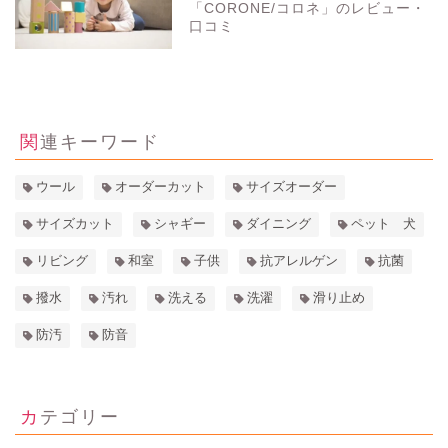
「CORONE/コロネ」のレビュー・
口コミ
3283
view
関連キーワード
ウール
オーダーカット
サイズオーダー
サイズカット
シャギー
ダイニング
ペット 犬
リビング
和室
子供
抗アレルゲン
抗菌
撥水
汚れ
洗える
洗濯
滑り止め
防汚
防音
カテゴリー