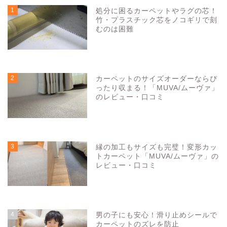
1
処分に困るカーペットやラグの芯！
竹・プラスチック芯をノコギリで刻
むのは困難
5161
view
2
カーペットのサイズオーダーならぴ
ったり収まる！「MUVA/ムーヴァ」
のレビュー・口コミ
3288
view
3
縁の加工もサイズも完璧！変形カッ
トカーペット「MUVA/ムーヴァ」の
レビュー・口コミ
3281
view
4
男の子にも安心！滑り止めシールで
カーペットのズレを防止