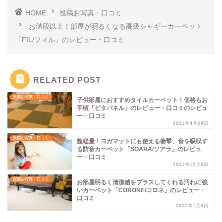
HOME
投稿お写真・口コミ
お値段以上！部屋が明るくなる高級シャギーカーペット
「FIL/フィル」のレビュー・口コミ
RELATED POST
投稿お写真・口コミ
子供部屋におすすめタイルカーペット！価格もお
手頃「ピタパネル」のレビュー・口コミのレビュ
ー・口コミ
2021年4月28日
投稿お写真・口コミ
超軽量！ヨガマットにも使える衝撃、音を吸収す
る防音カーペット「SOARA/ソアラ」のレビュ
ー・口コミ
2021年12月6日
投稿お写真・口コミ
お部屋明るく清潔感をプラスしてくれる汚れに強
いカーペット「CORONE/コロネ」のレビュー・
口コミ
2022年1月6日