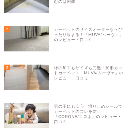
むのは困難
5161
view
2
カーペットのサイズオーダーならぴ
ったり収まる！「MUVA/ムーヴァ」
のレビュー・口コミ
3288
view
3
縁の加工もサイズも完璧！変形カッ
トカーペット「MUVA/ムーヴァ」の
レビュー・口コミ
3281
view
4
男の子にも安心！滑り止めシールで
カーペットのズレを防止
「CORONE/コロネ」のレビュー・
口コミ