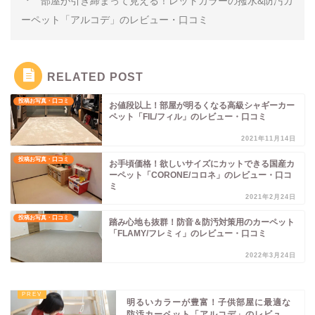
部屋が引き締まって見える！レットカラーの撥水&防汚カ
ーペット「アルコデ」のレビュー・口コミ
RELATED POST
投稿お写真・口コミ
お値段以上！部屋が明るくなる高級シャギーカー
ペット「FIL/フィル」のレビュー・口コミ
2021年11月14日
投稿お写真・口コミ
お手頃価格！欲しいサイズにカットできる国産カ
ーペット「CORONE/コロネ」のレビュー・口コ
ミ
2021年2月24日
投稿お写真・口コミ
踏み心地も抜群！防音＆防汚対策用のカーペット
「FLAMY/フレミィ」のレビュー・口コミ
2022年3月24日
明るいカラーが豊富！子供部屋に最適な
防汚カーペット「アルコデ」のレビュ