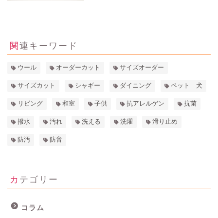
3277
view
関連キーワード
ウール
オーダーカット
サイズオーダー
サイズカット
シャギー
ダイニング
ペット 犬
リビング
和室
子供
抗アレルゲン
抗菌
撥水
汚れ
洗える
洗濯
滑り止め
防汚
防音
カテゴリー
コラム