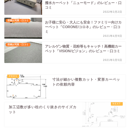
撥水カーペット「ニューモード」のレビュー・口
コミ
2022年3月2日
投稿お写真・口コミ
お子様に安心・大人にも安全！ファミリー向けカ
ーペット「CORONE/コロネ」のレビュー・口コ
ミ
2021年4月9日
投稿お写真・口コミ
アレルゲン物質・花粉等もキャッチ！高機能カー
ペット「VISION/ビジョン」のレビュー・口コミ
2021年3月5日
寸法が細かい複数カット・変形カーペッ
トの依頼内容
加工辺数が多い柱のくり抜きのサイズカ
ット