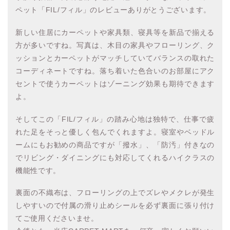
ペット「FIL/フィル」のレビューありがとうございます。
新しい住居にカーペットや家具類、寝具等を新品で揃える
方が多いですね。写真は、木目の家具やフローリング、ク
ッションとカーペットがマッチしていてバランスの取れた
コーディネートですね。落ち着いた色合いのお部屋にアク
セントで使うカーペットはゾーニング効果も期待できます
よ。
そしてこの「FIL/フィル」の踏み心地は独特で、仕事で疲
れた足をそっと優しく包んでくれますよ。寝室やベッドル
ームにもお勧めの商品ですが「撥水」、「防汚」付きなの
でリビング・ダイニングにも対応してくれるハイクラスの
機能性です。
裏面の不織布は、フローリングの上でズレやメクレが発生
しやすいので付属の滑り止めシールを必ず裏面に張り付け
てご使用くださいませ。