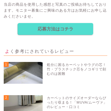
当店の商品を使用した感想と写真のご投稿お待ちしており
ます。モニター募集にご興味のある方はお気軽にお申し込
みくださいませ。
応募方法はコチラ
よく参考にされているレビュー
1
処分に困るカーペットやラグの芯！
竹・プラスチック芯をノコギリで刻
むのは困難
5159
view
2
カーペットのサイズオーダーならぴ
ったり収まる！「MUVA/ムーヴァ」
のレビュー・口コミ