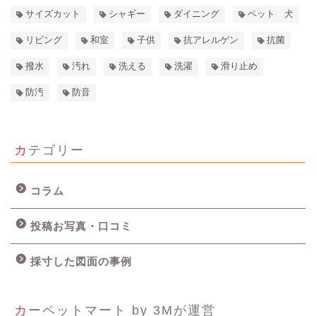
サイズカット
シャギー
ダイニング
ペット 犬
リビング
和室
子供
抗アレルゲン
抗菌
撥水
汚れ
洗える
洗濯
滑り止め
防汚
防音
カテゴリー
コラム
投稿お写真・口コミ
採寸した図面の事例
カーペットマート by 3Mが運営