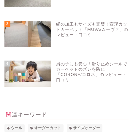
3286
view
3
縁の加工もサイズも完璧！変形カッ
トカーペット「MUVA/ムーヴァ」の
レビュー・口コミ
3279
view
4
男の子にも安心！滑り止めシールで
カーペットのズレを防止
「CORONE/コロネ」のレビュー・
口コミ
3275
view
関連キーワード
ウール
オーダーカット
サイズオーダー