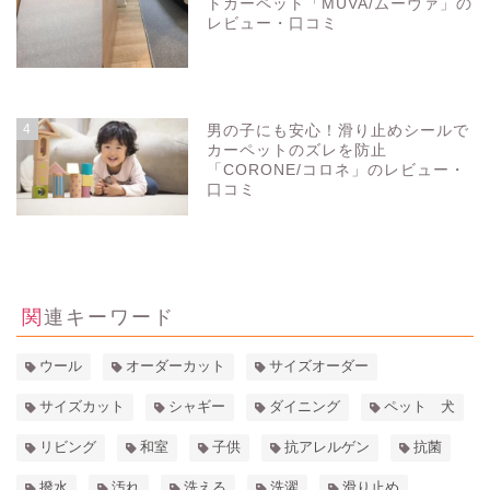
トカーペット「MUVA/ムーヴァ」の
レビュー・口コミ
3279
view
4
男の子にも安心！滑り止めシールで
カーペットのズレを防止
「CORONE/コロネ」のレビュー・
口コミ
3275
view
関連キーワード
ウール
オーダーカット
サイズオーダー
サイズカット
シャギー
ダイニング
ペット 犬
リビング
和室
子供
抗アレルゲン
抗菌
撥水
汚れ
洗える
洗濯
滑り止め