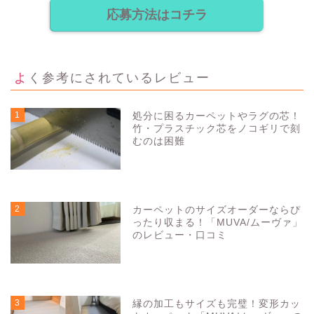
応募方法はコチラ
よく参考にされているレビュー
1
処分に困るカーペットやラグの芯！
竹・プラスチック芯をノコギリで刻
むのは困難
5159
view
2
カーペットのサイズオーダーならぴ
ったり収まる！「MUVA/ムーヴァ」
のレビュー・口コミ
3286
view
3
縁の加工もサイズも完璧！変形カッ