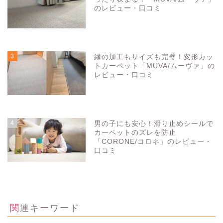
のレビュー・口コミ
3288
view
3
縁の加工もサイズも完璧！変形カッ
トカーペット「MUVA/ムーヴァ」の
レビュー・口コミ
3281
view
4
男の子にも安心！滑り止めシールで
カーペットのズレを防止
「CORONE/コロネ」のレビュー・
口コミ
3277
view
関連キーワード