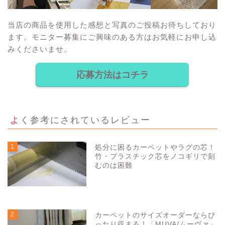
当店の商品を使用した感想と写真のご投稿お待ちしており
ます。モニター募集にご興味のある方はお気軽にお申し込
みくださいませ。
応募方法はコチラ
よく参考にされているレビュー
1
処分に困るカーペットやラグの芯！
竹・プラスチック芯をノコギリで刻
むのは困難
5162
view
2
カーペットのサイズオーダーならぴ
ったり収まる！「MUVA/ムーヴァ」