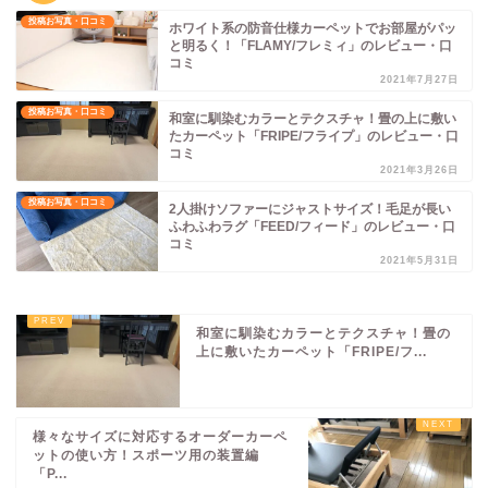
投稿お写真・口コミ
ホワイト系の防音仕様カーペットでお部屋がパッ
と明るく！「FLAMY/フレミィ」のレビュー・口
コミ
2021年7月27日
投稿お写真・口コミ
和室に馴染むカラーとテクスチャ！畳の上に敷い
たカーペット「FRIPE/フライプ」のレビュー・口
コミ
2021年3月26日
投稿お写真・口コミ
2人掛けソファーにジャストサイズ！毛足が長い
ふわふわラグ「FEED/フィード」のレビュー・口
コミ
2021年5月31日
和室に馴染むカラーとテクスチャ！畳の
上に敷いたカーペット「FRIPE/フ...
様々なサイズに対応するオーダーカーペ
ットの使い方！スポーツ用の装置編
「P...