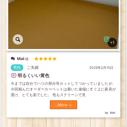
+1
Mat
5段階中
5
の
男性
ご夫婦
2025年2月15日
評価
明るくいい黄色
今までは自分でハリの部分等カットしてつかっていましたが、
今回頼んだオーダーカーペットは着いた途端にすぐ上に家具が
置け、とても楽でした。 色もスクリーンで見
...More
Mat