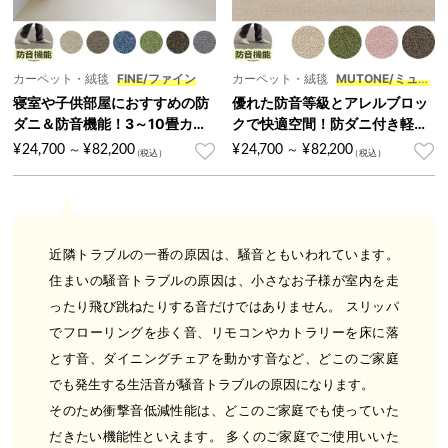
カーペット・絨毯
FINE/ファイン
カーペット・絨毯
MUTONE/ミュー
トン
寝室や子供部屋におすすめの防
優れた防音等級とアレルブロッ
ダニ＆防音機能！3～10畳カー
クで快適空間！防ダニ付き軽量
ペット『FINE/ファイン』
3～10畳カーペット『MUTON
¥
24,700
¥
82,200
¥
24,700
¥
82,200
～
～
E/ミュートン』
近隣トラブルの一番の原因は、騒音ともいわれています。
住まいの騒音トラブルの原因は、小さなお子様が室内を走
ったり飛び跳ねたりする音だけではありません。 スリッパ
でフローリングを歩く音、リモコンやカトラリーを床に落
とす音、ダイニングチェアを動かす音など、どこのご家庭
でも発生する生活音が騒音トラブルの原因になります。
そのため衝撃音低減性能は、どこのご家庭でも使っていた
だきたい機能性といえます。 多くのご家庭でご使用いいた