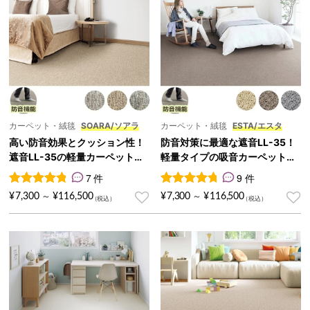
カーペット・絨毯
SOARA/ソアラ
カーペット・絨毯
ESTA/エスタ
高い防音効果とクッション性！
防音対策に最適な遮音LL-35！
遮音LL-35の軽量カーペット
軽量タイプの吸音カーペット
『SOARA/ソアラ』
『ESTA/エスタ』
7 件
9 件
7
件の利用者評価に基づく5段階評価のうち、
9
件の利用者評価に基づく5段
4.86
点
¥
7,300
¥
116,500
¥
7,300
¥
116,500
～
～