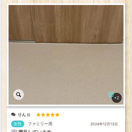
+2
りん
5段階中
5
の
女性
ファミリー用
2024年12月13日
評価
満足しています