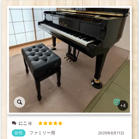
+4
にこ
5段階中
5
の
女性
ファミリー用
2025年8月11日
評価