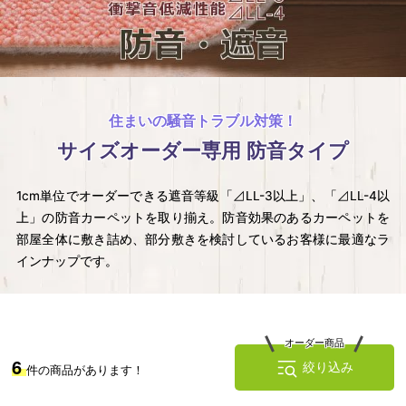
ッ
ン・
ト
補
助
住まいの騒音トラブル対策！
部
サイズオーダー専用 防音タイプ
材
1cm単位でオーダーできる遮音等級「⊿LL-3以上」、「⊿LL-4以
上」の防音カーペットを取り揃え。防音効果のあるカーペットを
部屋全体に敷き詰め、部分敷きを検討しているお客様に最適なラ
インナップです。
オーダー商品
6
絞り込み
件の商品があります！