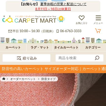
【お知らせ】
夏季休暇の営業と配送について
8月11日～16日は休業日
お気に入り
メニュー
カ
平日
10:00～16:30
（日祝休）
06-6763-3333
ー
ラ
ペ
グ
フ
カーペット
ラグ・マット
タイルカーペット
カテゴリー
絞り込み
ッ
ロ
パ
防音性の高いカーペット サイズオーダー対応｜カーペット通
ト・
ア・
ネ
オ
オーダーカーペット
防音タイプ
絨
玄
ル
プ
毯
関
型
シ
マ
ョ