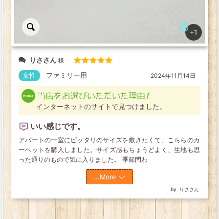
+1
りささん
5段階中
5
の
女性
ファミリー用
2024年11月14日
評価
インターネットのサイトで見つけました。
いい感じです。
アパートの一室にピッタリのサイズを敷きたくて、こちらのカ
ーペットを購入しました。サイズ感もちょうどよく、生地も思
った通りのもので気に入りました。 季節問わ
...More
りささん