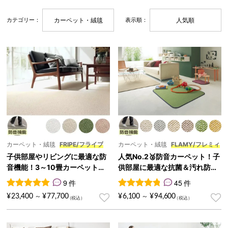
カーペット・絨毯
人気順
カテゴリー：
表示順：
カーペット・絨毯
FRIPE/フライプ
カーペット・絨毯
FLAMY/フレミィ
子供部屋やリビングに最適な防
人気No.2🥈防音カーペット！子
音機能！3～10畳カーペット『F
供部屋に最適な抗菌＆汚れ防止
RIPE/フライプ』
機能『FLAMY/フレミィ』
9 件
45 件
9
件の利用者評価に基づく5段階評価のうち、
45
件の利用者評価に基づく5段
5.00
点
¥
23,400
¥
77,700
¥
6,100
¥
94,600
～
～