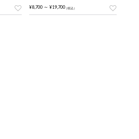
階評価のうち、
2
件の利用者評価に基づく5段階評価のうち、
5.00
点
4.50
～
¥
8,700
¥
19,700