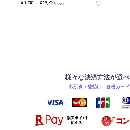
1
件の利用者評価に基づく5段階評価のうち、
5.00
点
～
¥
8,700
¥
19,700
様々な決済方法が選べ
代引き・後払い・各種カード