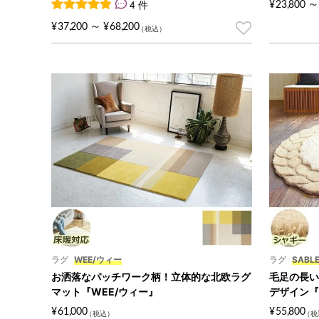
4 件
～
¥
23,800
4
件の利用者評価に基づく5段階評価のうち、
5.00
点
～
¥
37,200
¥
68,200
ラグ
WEE/ウィー
ラグ
SABL
お洒落なパッチワーク柄！立体的な北欧ラグ
毛足の長い
マット『WEE/ウィー』
デザイン『
¥
61,000
¥
55,800