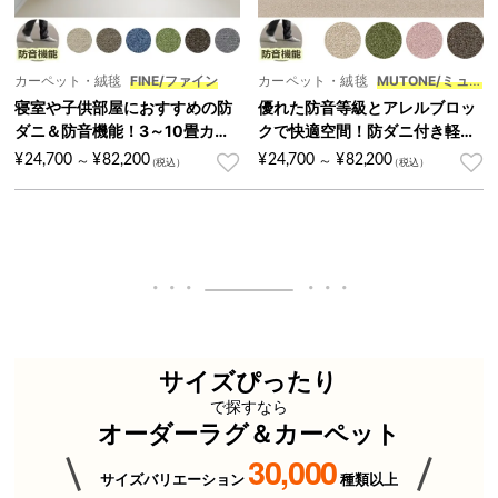
カーペット・絨毯
FINE/ファイン
カーペット・絨毯
MUTONE/ミュー
トン
寝室や子供部屋におすすめの防
優れた防音等級とアレルブロッ
ダニ＆防音機能！3～10畳カー
クで快適空間！防ダニ付き軽量
ペット『FINE/ファイン』
3～10畳カーペット『MUTON
¥
24,700
¥
82,200
¥
24,700
¥
82,200
～
～
E/ミュートン』
サイズぴったり
で探すなら
オーダーラグ＆カーペット
30,000
サイズバリエーション
種類以上