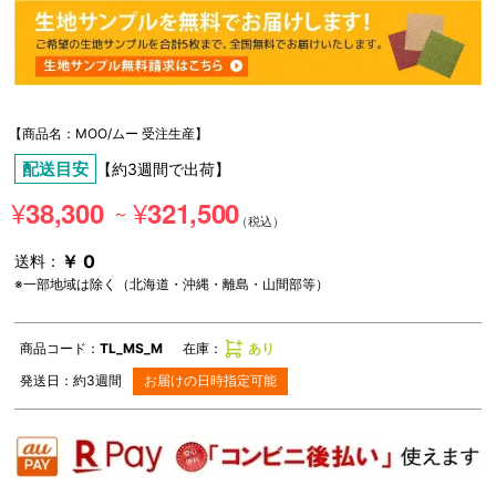
【商品名：MOO/ムー 受注生産】
配送目安
【約3週間で出荷】
¥
¥
38,300
321,500
～
￥ 0
送料：
※一部地域は除く（北海道・沖縄・離島・山間部等）
商品コード：
TL_MS_M
在庫：
あり
発送日：
約3週間
お届けの日時指定可能