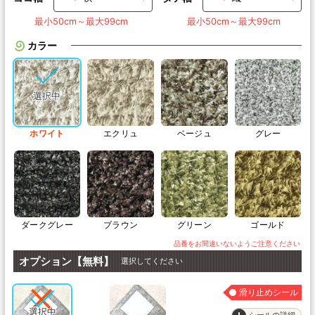
最小50cm～最大99cm
最小50cm～最大99cm
カラー
ホワイト
エクリュ
ベージュ
グレー
ダークグレー
ブラウン
グリーン
ゴールド
オプション【無料】
選択してください
滑り止めシール