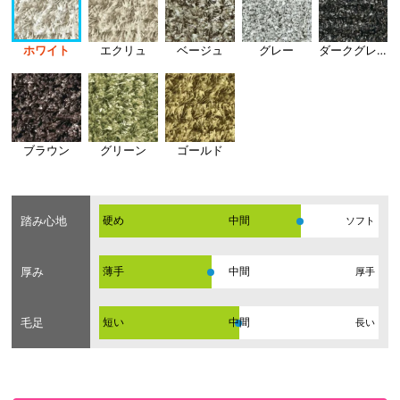
ホワイト
エクリュ
ベージュ
グレー
ダークグレー
ブラウン
グリーン
ゴールド
踏み心地
硬め
ソフト
厚み
薄手
厚手
毛足
短い
長い