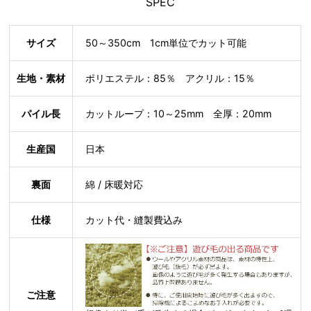
SPEC
サイズ
50～350cm 1cm単位でカット可能
生地・素材
ポリエステル：85％ アクリル：15％
パイル長
カットループ：10～25mm 全厚：20mm
生産国
日本
裏面
綿 / 床暖対応
仕様
カット代・縫製費込み
ご注意