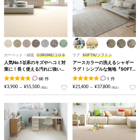
カーペット・絨毯
CORONE/コロネ
ラグ
SOFTN/ソフトン
人気No.1🥇床のキズやヘコミ対
アースカラーの洗えるシャギー
策に！長く使える汚れに強い激
ラグ！シンプルな無地『SOFT
安カーペット『CORONE/コロ
N/ソフトン』
66 件
1 件
ネ』
66
件の利用者評価に基づく5段階評価のうち、
1
件の利用者評価に基づく5段
4.92
点
¥
3,900
¥
55,500
¥
21,400
¥
37,800
～
～