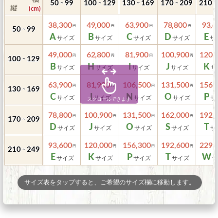
50
99
100
129
130
169
170
209
210
～
～
～
～
～
38,300
49,000
63,900
78,800
93,6
50
99
～
A
B
C
D
E
49,000
62,800
81,900
100,900
120,
100
129
～
B
H
I
J
K
63,900
81,900
106,500
131,500
156,
130
169
～
C
I
N
O
P
78,800
100,900
131,500
162,000
192,
170
209
～
D
J
O
S
T
93,600
120,000
156,300
192,600
229,
210
249
～
E
K
P
T
W
サイズ表をタップすると、ご希望のサイズ欄に移動します。