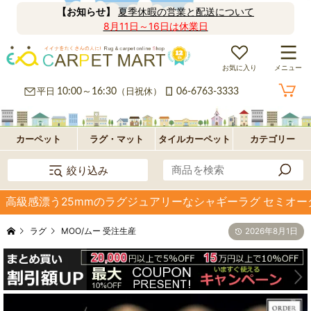
【お知らせ】
夏季休暇の営業と配送について
8月11日～16日は休業日
お気に入り
メニュー
カ
平日
10:00～16:30
（日祝休）
06-6763-3333
ー
ラ
ペ
グ
フ
カーペット
ラグ・マット
タイルカーペット
カテゴリー
絞り込み
ッ
ロ
パ
高級感漂う25mmのラグジュアリーなシャギーラグ セミオー
ト・
ア・
ネ
オ
ラグ
MOO/ムー 受注生産
2026年8月1日
絨
玄
ル
プ
毯
関
型
シ
マ
ョ