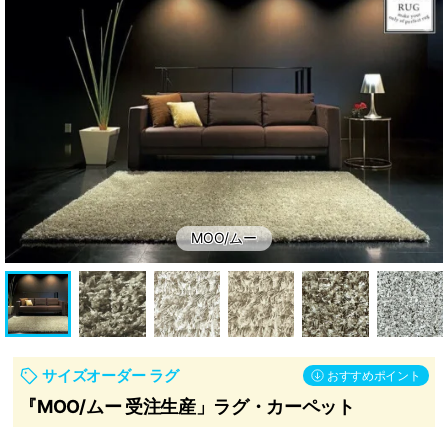
ッ
ン・
ト
補
助
部
材
MOO/ムー
サイズオーダー ラグ
おすすめポイント
『MOO/ムー 受注生産」ラグ・カーペット