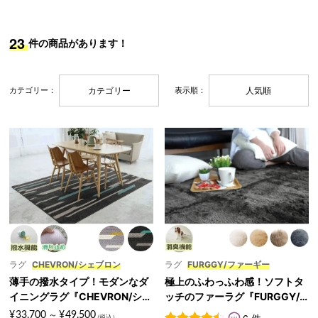
ッ
ン・
23
件の商品があります！
ト
補
助
カテゴリー：
カテゴリー
表示順：
人気順
部
材
ラグ
CHEVRON/シェブロン
ラグ
FURGGY/ファーギー
薄手の撥水タイプ！モダンなダ
極上のふわっふわ感！ソフトタ
イニングラグ『CHEVRON/シェ
ッチのファーラグ『FURGGY/
ブロン』
ファーギー』
¥
33,700
¥
49,500
～
6 件