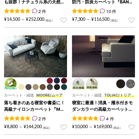
も抜群！ナチュラル系の天然ウ
防汚・防炎カーペット『BANKE
ールカーペット『PARK/パー
R/バンカー』
2 件
10 件
ク』
2
件の利用者評価に基づく5段階評価のうち、
10
件の利用者評価に基づく5段
5.00
点
¥
14,500
¥
252,000
¥
7,300
¥
116,500
～
～
カーペット・絨毯
MOORE/ムーア
カーペット・絨毯
TOLIAC/トリアッ
ク
落ち着きのある寝室や書斎に！
寝室に最適！消臭・撥水付きモ
高級ナイロンカーペット『MO
ダンカラーの高級カーペット
ORE/ムーア』
『TOLIAC/トリアック』
2 件
4 件
2
件の利用者評価に基づく5段階評価のうち、
4
件の利用者評価に基づく5段
5.00
点
¥
8,800
¥
144,200
¥
10,000
¥
169,000
～
～