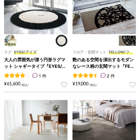
ラグ
EYES/アイズ
フロア・玄関マット
FELLOW/フェ
ロー ミニ
大人の雰囲気が漂う円形ラグマ
艶のある空間を演出するモダン
ット シャギータイプ『EYES/ア
なレース柄の玄関マット『FELL
イズ』
OW/フェロー ミニ』
1 件
2 件
1
件の利用者評価に基づく5段階評価のうち、
2
件の利用者評価に基づく5段
4.00
点
¥
61,600
¥
19,000