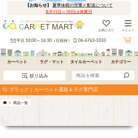
【お知らせ】
夏季休暇の営業と配送について
8月11日～16日は休業日
お気に入り
メニュー
カ
平日
10:00～16:30
（日祝休）
06-6763-3333
ー
ラ
ペ
グ
フ
カーペット
ラグ・マット
タイルカーペット
カテゴリー
絞り込み
ッ
ロ
パ
ブラック｜カーペット通販＆ラグ専門店
ト・
ア・
ネ
オ
商品一覧
絨
玄
ル
プ
毯
関
型
シ
マ
ョ