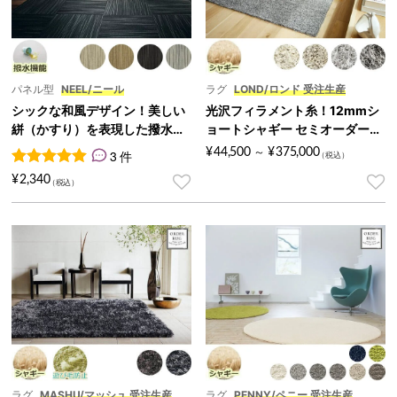
パネル型
NEEL/ニール
ラグ
LOND/ロンド 受注生産
シックな和風デザイン！美しい
光沢フィラメント糸！12mmシ
絣（かすり）を表現した撥水タ
ョートシャギー セミオーダーラ
イルカーペット 50cm角『NEE
グ『LOND/ロンド』
¥
44,500
¥
375,000
3 件
～
L/ニール』
3
件の利用者評価に基づく5段階評価のうち、
5.00
点
¥
2,340
ラグ
MASHU/マッシュ 受注生産
ラグ
PENNY/ペニー 受注生産