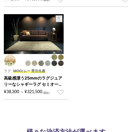
ラグ
MOO/ムー 受注生産
高級感漂う25mmのラグジュア
リーなシャギーラグ セミオーダ
ー『MOO/ムー』
¥
38,300
¥
321,500
～
様々な決済方法が選べます