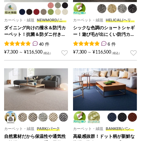
カーペット・絨毯
NEWMORD/ニュ
カーペット・絨毯
HELICAL/ヘリカ
ーモード
ル
ダイニング向けの撥水＆防汚カ
シックな色調のショートシャギ
ーペット！抗菌＆防ダニ付き絨
ー！遊び毛が出にくい防汚カー
毯『NEWMORD/ニューモー
ペット『HELICAL/ヘリカル』
40 件
6 件
ド』
40
件の利用者評価に基づく5段階評価のうち、
6
件の利用者評価に基づく5段
4.98
点
¥
7,300
¥
116,500
¥
7,300
¥
116,500
～
～
カーペット・絨毯
PARK/パーク
カーペット・絨毯
BANKER/バンカ
ー
自然素材だから保温性や通気性
高級感抜群！ドット柄が新鮮な