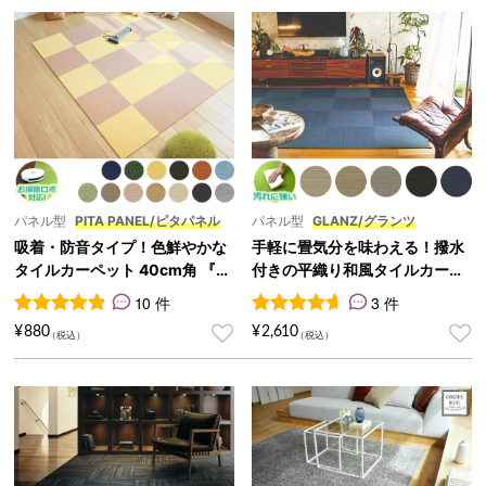
パネル型
PITA PANEL/ピタパネル
パネル型
GLANZ/グランツ
吸着・防音タイプ！色鮮やかな
手軽に畳気分を味わえる！撥水
タイルカーペット 40cm角 『PI
付きの平織り和風タイルカーペ
TA PANEL/ピタパネル』
ット 50cm角『GLANZ/グラン
10 件
3 件
ツ』
10
件の利用者評価に基づく5段階評価のうち、
3
件の利用者評価に基づく5段
4.90
点
¥
880
¥
2,610