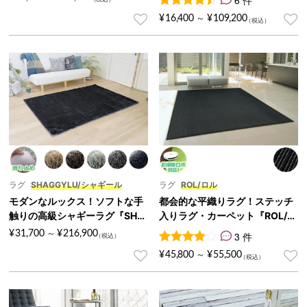
6
件の利用者評価に基づく5段
¥
16,400
¥
109,200
～
ラグ
SHAGGYLU/シャギール
ラグ
ROL/ロル
モダンなルックス！ソフトな手
都会的な平織りラグ！ステッチ
触りの高級シャギーラグ『SHA
入りラグ・カーペット『ROL/ロ
GGYLU/シャギール』
ル』
¥
31,700
¥
216,900
～
3 件
3
件の利用者評価に基づく5段
¥
45,800
¥
55,500
～