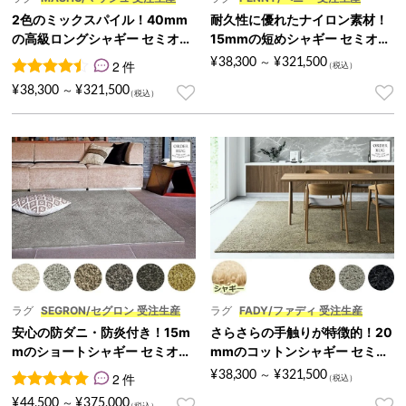
2色のミックスパイル！40mm
耐久性に優れたナイロン素材！
の高級ロングシャギー セミオー
15mmの短めシャギー セミオー
ダーラグ『MASHU/マッシュ』
ダーラグ『PENNY/ペニー』
¥
38,300
¥
321,500
2 件
～
2
件の利用者評価に基づく5段階評価のうち、
4.50
点
¥
38,300
¥
321,500
～
ラグ
SEGRON/セグロン 受注生産
ラグ
FADY/ファディ 受注生産
安心の防ダニ・防炎付き！15m
さらさらの手触りが特徴的！20
mのショートシャギー セミオー
mmのコットンシャギー セミオ
ダーラグ『SEGRON/セグロ
ーダーラグ『FADY/ファディ』
¥
38,300
¥
321,500
2 件
～
ン』
2
件の利用者評価に基づく5段階評価のうち、
5.00
点
¥
44,500
¥
375,000
～