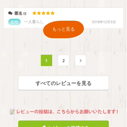
匿名
5段階中
5
の評価
女性
一人暮らし
2016年12月3日
もっと見る
次は民族調のデザインにも挑戦してみます
1
2

良いお買い物でした。初めて床に敷くものを買うのでい
ろいろと悩んだけど正解だったかな。次は民族調のデザ
すべてのレビューを見る
インにも挑戦してみます。
匿名
匿名
5段階中
4
の評価