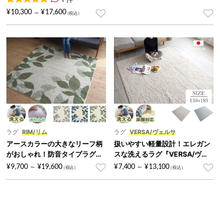
ニラレバココ
1
件の利用者評価に基づく5段階評価のうち、
5.00
点
¥
10,300
¥
17,600
～
ラグ
RIM/リム
ラグ
VERSA/ヴェルサ
アースカラーの大きなリーフ柄
扱いやすい軽量設計！エレガン
がおしゃれ！防音タイプラグ
スな洗えるラグ『VERSA/ヴェ
『RIM/リム』
ルサ』
¥
9,700
¥
19,600
¥
7,400
¥
13,100
～
～