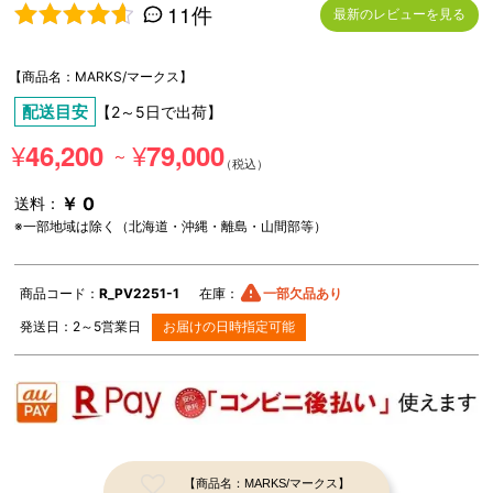
11件
最新のレビューを見る
5段階中
4.64
の評価
【商品名：MARKS/マークス】
配送目安
【2～5日で出荷】
¥
¥
46,200
79,000
～
￥ 0
送料：
※一部地域は除く（北海道・沖縄・離島・山間部等）
商品コード：
R_PV2251-1
在庫：
一部欠品あり
発送日：
2～5
営業日
お届けの日時指定可能
【商品名：MARKS/マークス】