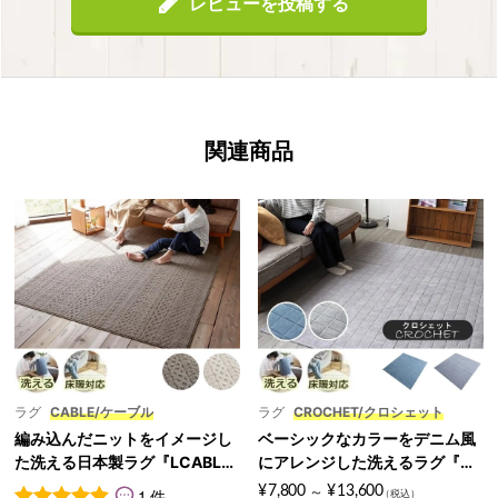
レビューを投稿する
女性
ご夫婦
2016年9月25日
防ダニ、防音、アレルギー制御に魅かれました
防ダニ、防音、アレルギーを抑えるところに引かれて魅かれ
てリビングに迎え入れました。思っていた以上に立体感があ
り、色も上品で満足。汚れても洗えそうなのもうれし
関連商品
...More
匿名
ニラレバココ
5段階中
4
の評価
女性
家庭用
2016年7月9日
見た目もおしゃれで洗濯できるのが好感度♪
他店で買ったものがすぐにペッタンコになりボロボロになっ
ラグ
CABLE/ケーブル
ラグ
CROCHET/クロシェット
たので、今度はこちらで購入しました。カーペットの専門の
編み込んだニットをイメージし
ベーシックなカラーをデニム風
お店というだけあって、頑丈で機能性も充実したしっ
た洗える日本製ラグ『LCABLE/
にアレンジした洗えるラグ『CR
...More
ケーブル』
OCHET/クロシェット』
¥
7,800
¥
13,600
1 件
～