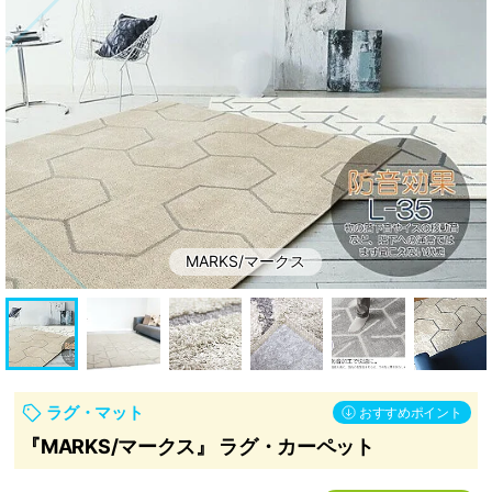
ッ
ン・
ト
補
助
部
材
MARKS/マークス
ラグ・マット
おすすめポイント
『MARKS/マークス』 ラグ・カーペット