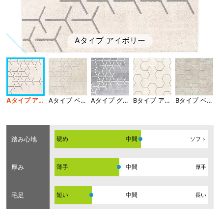
Aタイプ アイボリー
Aタイプ アイボリー
Aタイプ ベージュ
Aタイプ グレー
Bタイプ アイボリー
Bタイプ ベージュ
踏み心地
硬め
ソフト
厚み
薄手
厚手
毛足
短い
長い