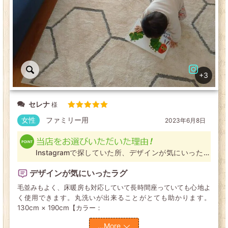
+3
セレナ
5段階中
5
の評価
女性
ファミリー用
2023年6月8日
Instagramで探していた所、デザインが気にいったラ
グが見つかったため(他店にないデザインだった)
デザインが気にいったラグ
毛並みもよく、床暖房も対応していて長時間座っていても心地よ
く使用できます。丸洗いが出来ることがとても助かります。
130cm × 190cm【カラー：
...More