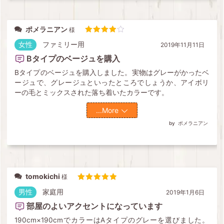
ポメラニアン
5段階中
4
の評価
女性
ファミリー用
2019年11月11日
Bタイプのベージュを購入
Bタイプのベージュを購入しました。実物はグレーがかったベ
ージュで、グレージュといったところでしょうか、アイボリ
ーの毛とミックスされた落ち着いたカラーです。
...More
ポメラニアン
tomokichi
5段階中
5
の評価
男性
家庭用
2019年1月6日
部屋のよいアクセントになっています
190cm×190cmでカラーはAタイプのグレーを選びました。