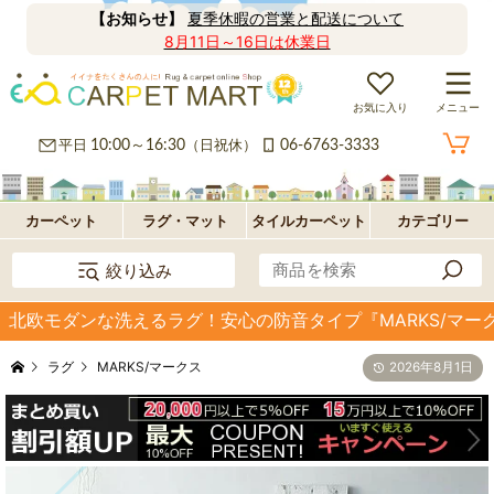
【お知らせ】
夏季休暇の営業と配送について
8月11日～16日は休業日
お気に入り
メニュー
カ
平日
10:00～16:30
（日祝休）
06-6763-3333
ー
ラ
ペ
グ
フ
カーペット
ラグ・マット
タイルカーペット
カテゴリー
絞り込み
ッ
ロ
パ
北欧モダンな洗えるラグ！安心の防音タイプ『MARKS/マー
ト・
ア・
ネ
オ
ラグ
MARKS/マークス
2026年8月1日
絨
玄
ル
プ
毯
関
型
シ
マ
ョ