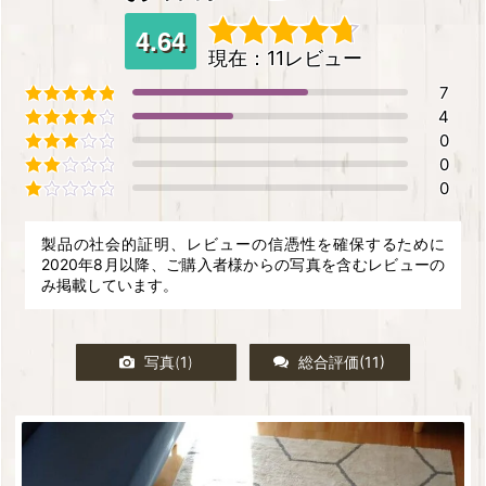
4.64
現在：11レビュー
5段階中
4.64
の評価
7
4
5段階中
5
の評価
0
5段階中
4
の評価
0
5段階中
3
の評価
0
5段階中
2
の評価
5段階中
1
の評価
製品の社会的証明、レビューの信憑性を確保するために
2020年8月以降、ご購入者様からの写真を含むレビューの
み掲載しています。
写真(
1
)
総合評価(
11
)
すべての星(
11
)
星5つ(
7
)
星4つ(
4
)