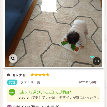
星3つ(
0
)
星2つ(
0
)
星1つ(
0
)
+3
セレナ
5段階中
5
の評価
女性
ファミリー用
2023年6月8日
Instagramで探していた所、デザインが気にいったラグ
が見つかったため(他店にないデザインだった)