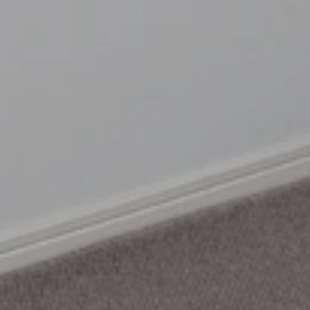
ッ
ン・
ト
補
助
部
材