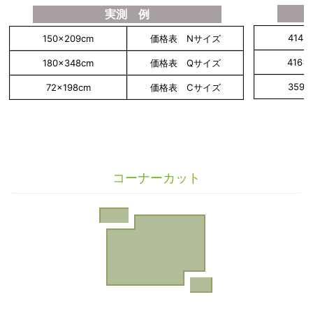
実測 例
414×
150×209cm
価格表 Nサイズ
416×
180×348cm
価格表 Qサイズ
359×
72×198cm
価格表 Cサイズ
コーナーカット