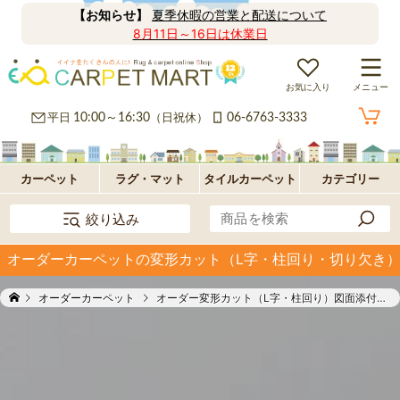
【お知らせ】
夏季休暇の営業と配送について
8月11日～16日は休業日
お気に入り
メニュー
カ
平日
10:00～16:30
（日祝休）
06-6763-3333
ー
ラ
ペ
グ
フ
カーペット
ラグ・マット
タイルカーペット
カテゴリー
絞り込み
ッ
ロ
パ
オーダーカーペットの変形カット（L字・柱回り・切り欠き
ト・
ア・
ネ
オ
オーダーカーペット
オーダー変形カット（L字・柱回り）図面添付で簡単注文
絨
玄
ル
プ
毯
関
型
シ
マ
ョ