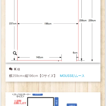
K
横259cm×縦196cm【Oサイズ】
MOUSSE/ムース