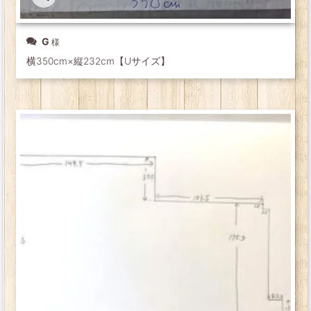
G
横350cm×縦232cm【Uサイズ】