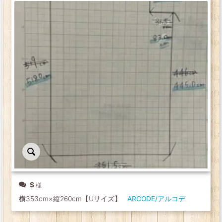
S
横353cm×縦260cm【Uサイズ】
ARCODE/アルコデ