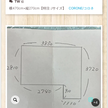
TW
横470cm×縦270cm【特注:Jサイズ】
CORONE/コロネ
+4