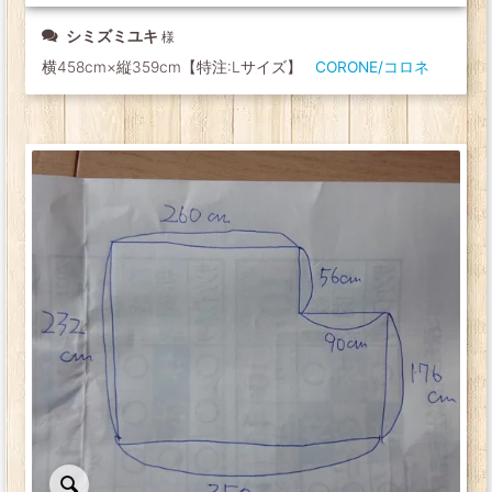
シミズミユキ
横458cm×縦359cm【特注:Lサイズ】
CORONE/コロネ