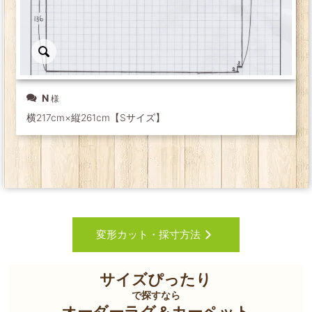
N
横217cm×縦261cm【Sサイズ】
変形カット・採寸方法
サイズぴったり
で探すなら
オーダーラグ＆カーペット