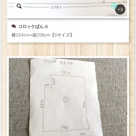
+3
コロッケぱん
横234cm×縦258cm【Sサイズ】