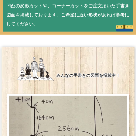
凹凸の変形カットや、コーナーカットをご注文頂いた手書き
ッ
ン・
図面を掲載しております。ご希望に近い形状があれば参考に
ト
補
してください。
助
部
材
みんなの手書きの図面を掲載中！