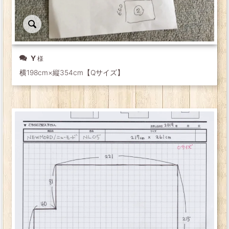
Y
横198cm×縦354cm【Qサイズ】