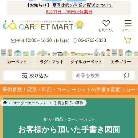
【お知らせ】
夏季休暇の営業と配送について
8月11日～16日は休業日
お気に入り
メニュー
カ
平日
10:00～16:30
（日祝休）
06-6763-3333
ー
ラ
ペ
グ
フ
カーペット
ラグ・マット
タイルカーペット
カテゴリー
絞り込み
ッ
ロ
パ
事例多数！変形・凹凸・コーナーカットの手書き図面｜カー
ト・
ア・
ネ
オ
オーダーカーペット
手書き図面の事例
絨
玄
ル
プ
毯
関
型
シ
変形・凹凸・コーナーカット
お客様から頂いた手書き図面
マ
ョ