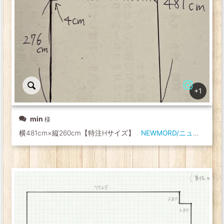
+1
min
横481cm×縦260cm【特注Hサイズ】
NEWMORD/ニューモード