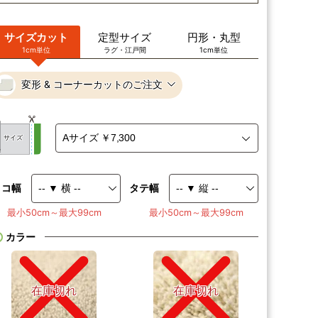
サイズカット
定型サイズ
円形・丸型
1cm単位
ラグ・江戸間
1cm単位
変形 & コーナーカットのご注文
サイズ
ヨコ幅
タテ幅
最小50cm～最大99cm
最小50cm～最大99cm
カラー