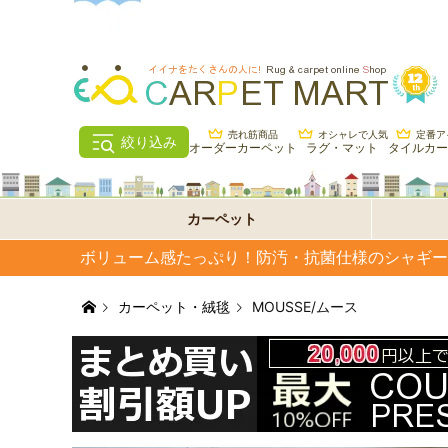
売れ筋商品
オシャレで人気
定番ア
絞り込み
オーダーカーペット
ラグ・マット
タイルカー
カーペット
ボリューム感たっぷり！防汚・抗菌仕様のシャギーカ
カーペット・絨毯
MOUSSE/ムース