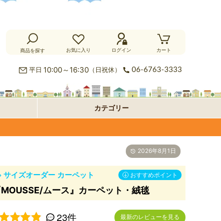
お気に入り
ログイン
カート
商品を探す
カ
10:00～16:30
平日
（日祝休）
06-6763-3333
ー
ラ
カテゴリー
ペ
グ
フ
ッ
ロ
パ
2026年8月1日
ト・
ア・
ネ
オ
サイズオーダー カーペット
絨
玄
ル
プ
おすすめポイント
MOUSSE/ムース』カーペット・絨毯
毯
関
型
シ
23件
最新のレビューを見る
マ
ョ