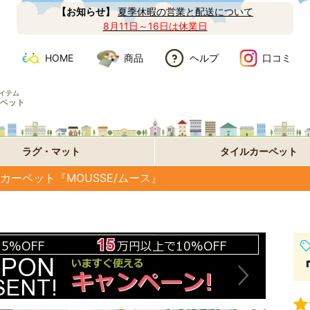
【お知らせ】
夏季休暇の営業と配送について
8月11日～16日は休業日
HOME
商品
ヘルプ
口コミ
イテム
ペット
ラグ・マット
タイルカーペット
ーペット『MOUSSE/ムース』
『