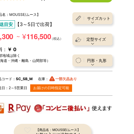
段階中
4.91
の評価
ッ
ン・
品名：MOUSSE/ムース】
サイズカット
【3～5日で出荷】
送目安
ト
補
¥
,300
116,500
～
助
定型サイズ
料：
￥ 0
部
部地域は除く
円形・丸形
海道・沖縄・離島・山間部等）
材
品コード：
SC_SB_M
在庫：
一部欠品あり
送日：
2～5
営業日
お届けの日時指定可能
【商品名：MOUSSE/ムース】
ポリプロピレン 100％