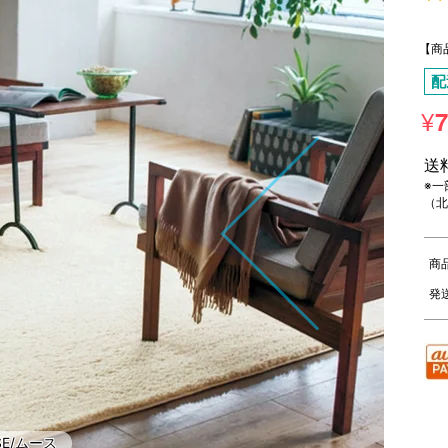
5
【商
配
¥
7
送
※一
（北
商
発
SE/ムース