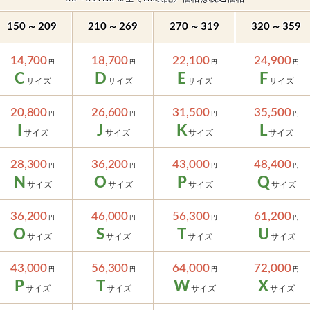
～
～
～
～
150
209
210
269
270
319
320
359
14,700
18,700
22,100
24,900
C
D
E
F
20,800
26,600
31,500
35,500
I
J
K
L
28,300
36,200
43,000
48,400
N
O
P
Q
36,200
46,000
56,300
61,200
O
S
T
U
43,000
56,300
64,000
72,000
P
T
W
X