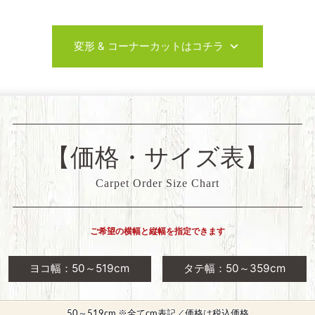
変形 & コーナーカットはコチラ
【価格・サイズ表】
Carpet Order Size Chart
ご希望の横幅と縦幅を指定できます
ヨコ幅：50～519cm
タテ幅：50～359cm
50～519cm ※全てcm表記／価格は税込価格