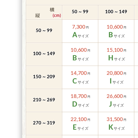
～
～
50
99
100
149
7,300
10,600
～
50
99
A
B
10,600
15,100
～
100
149
B
H
14,700
20,800
～
150
209
C
I
18,700
26,600
～
210
269
D
J
22,100
31,500
～
270
319
E
K