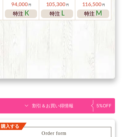
94,000
105,300
116,500
K
L
M
特注
特注
特注
割引＆お買い得情報
5%OFF
購入する
Order form