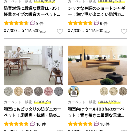
カーペット・絨毯
ESTA/エスタ
カーペット・絨毯
HELICAL/ヘリカ
ル
防音対策に最適な遮音LL-35！
シックな色調のショートシャギ
軽量タイプの吸音カーペット
ー！遊び毛が出にくい防汚カー
『ESTA/エスタ』
ペット『HELICAL/ヘリカル』
9 件
6 件
9
件の利用者評価に基づく5段階評価のうち、
6
件の利用者評価に基づく5段
4.78
点
¥
7,300
¥
116,500
¥
7,300
¥
116,500
～
～
カーペット・絨毯
BICO/ビコ
カーペット・絨毯
GRAN/グラン
和室にもピッタリの防ダニカー
和室向けウール100%のカーペ
ペット！床暖房・抗菌・防炎対
ット！置き敷きに最適な天然素
応『BICO/ビコ』
材絨毯『GRAN/グラン』
10 件
18 件
10
件の利用者評価に基づく5段階評価のうち、
18
件の利用者評価に基づく5段
4.90
点