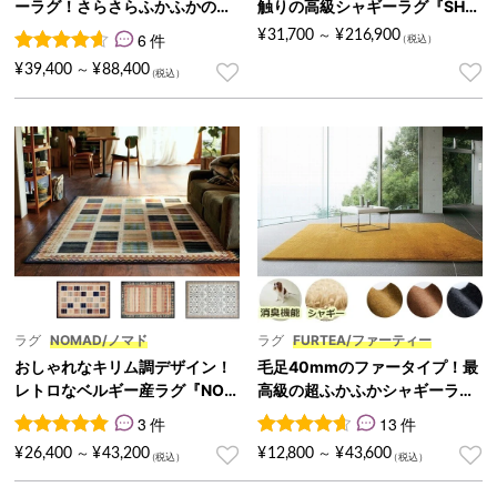
ーラグ！さらさらふかふかの肌
触りの高級シャギーラグ『SHA
触り『BEAT/ビート』
GGYLU/シャギール』
¥
31,700
¥
216,900
6 件
～
6
件の利用者評価に基づく5段階評価のうち、
4.67
点
¥
39,400
¥
88,400
～
ラグ
NOMAD/ノマド
ラグ
FURTEA/ファーティー
おしゃれなキリム調デザイン！
毛足40mmのファータイプ！最
レトロなベルギー産ラグ『NOM
高級の超ふかふかシャギーラグ
AD/ノマド』
『FURTEA/ファーティー』
3 件
13 件
3
件の利用者評価に基づく5段階評価のうち、
13
件の利用者評価に基づく5段
5.00
点
¥
26,400
¥
43,200
¥
12,800
¥
43,600
～
～