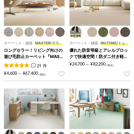
カーペット・絨毯
MASTER/マスタ
カーペット・絨毯
MUTONE/ミュー
ー
トン
ロングセラー！リビング向けの
優れた防音等級とアレルブロッ
遊び毛防止カーペット『MAST
クで快適空間！防ダニ付き軽量
ER/マスター』
3～10畳カーペット『MUTON
¥
24,700
¥
82,200
21 件
～
E/ミュートン』
21
件の利用者評価に基づく5段階評価のうち、
4.95
点
¥
4,600
¥
67,400
～