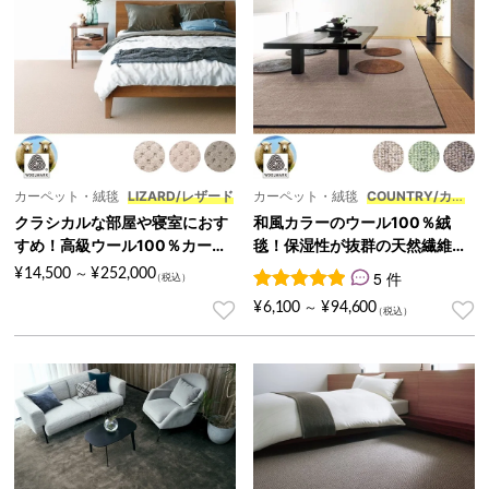
カーペット・絨毯
LIZARD/レザード
カーペット・絨毯
COUNTRY/カン
トリー
クラシカルな部屋や寝室におす
和風カラーのウール100％絨
すめ！高級ウール100％カーペ
毯！保湿性が抜群の天然繊維カ
ット『LIZARD/レザード』
ーペット『COUNTRY/カントリ
¥
14,500
¥
252,000
～
5 件
ー』
5
件の利用者評価に基づく5段
¥
6,100
¥
94,600
～