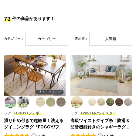
ッ
ン・
73
件の商品があります！
ト
補
助
カテゴリー：
カテゴリー
表示順：
人気順
部
材
ラグ
FOGGY/フォギー
ラグ
TWISTER/ツイスター
滑り止め付きで超軽量！洗える
高級ツイストタイプ糸！防滑＆
ダイニングラグ『FOGGY/フォ
防音機能付きのシャギーラグ
ギー』
『TWISTER/ツイスター』
4 件
11 件