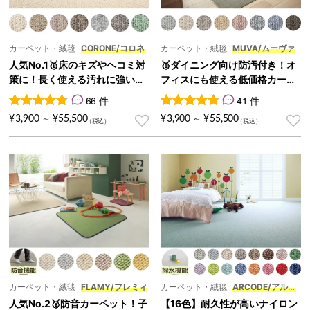
カーペット・絨毯
CORONE/コロネ
カーペット・絨毯
MUVA/ムーヴァ
人気No.1🥇床のキズやヘコミ対
🥉ダイニング向け防汚付き！オ
策に！長く使える汚れに強い激
フィスにも使える低価格カーペ
安カーペット『CORONE/コロ
ット『MUVA/ムーヴァ』
66 件
41 件
ネ』
66
件の利用者評価に基づく5段階評価のうち、
41
件の利用者評価に基づく5段
4.92
点
¥
3,900
¥
55,500
¥
3,900
¥
55,500
～
～
カーペット・絨毯
FLAMY/フレミィ
カーペット・絨毯
ARCODE/アルコ
デ
人気No.2🥈防音カーペット！子
【16色】耐久性が高いナイロン