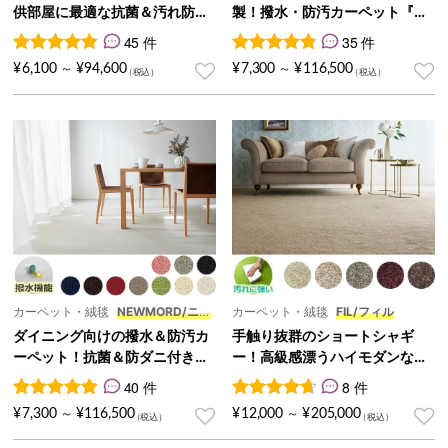
供部屋に最適な抗菌＆汚れ防止
製！撥水・防汚カーペット『AR
機能『FLAMY/フレミィ』
CODE/アルコデ』
45 件
35 件
45
件の利用者評価に基づく5段階評価のうち、
35
件の利用者評価に基づく5段
4.87
点
¥
6,100
¥
94,600
¥
7,300
¥
116,500
～
～
カーペット・絨毯
NEWMORD/ニュ
カーペット・絨毯
FIL/フィル
ーモード
ダイニング向けの撥水＆防汚カ
手触り抜群のショートシャギ
ーペット！抗菌＆防ダニ付き絨
ー！高級感漂うハイモダンなカ
毯『NEWMORD/ニューモー
ーペット『FIL/フィル』
40 件
8 件
ド』
40
件の利用者評価に基づく5段階評価のうち、
8
件の利用者評価に基づく5段
4.98
点
¥
7,300
¥
116,500
¥
12,000
¥
205,000
～
～