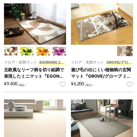
フロア・玄関マット
EGONOKI/エゴ
フロア・玄関マット
GROVE/グロー
ノキ
ブ ミニ
北欧風なリーフ柄を切り絵調で
遊び毛の出にくい植物柄の玄関
表現したミニマット『EGONOK
マット『GROVE/グローブ ミ
I/エゴノキ』
ニ』
¥
9,400
¥
6,200