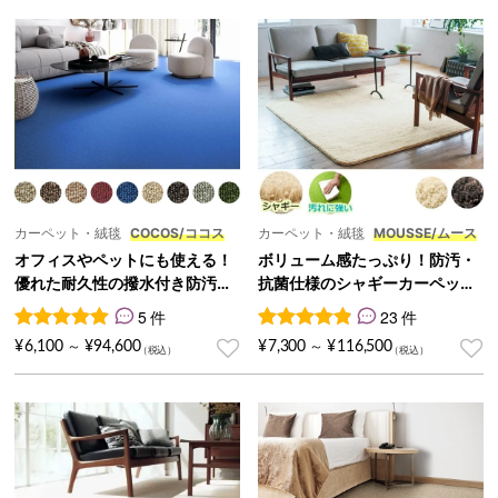
カーペット・絨毯
COCOS/ココス
カーペット・絨毯
MOUSSE/ムース
オフィスやペットにも使える！
ボリューム感たっぷり！防汚・
優れた耐久性の撥水付き防汚カ
抗菌仕様のシャギーカーペット
ーペット『COCOS/ココス』
『MOUSSE/ムース』
5 件
23 件
5
件の利用者評価に基づく5段階評価のうち、
23
件の利用者評価に基づく5段
5.00
点
¥
6,100
¥
94,600
¥
7,300
¥
116,500
～
～