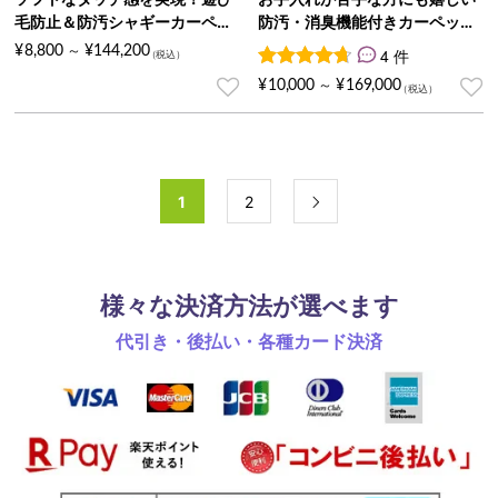
毛防止＆防汚シャギーカーペッ
防汚・消臭機能付きカーペット
ト『DARCO/ダルコ』
『BRETH/ブレス』
¥
8,800
¥
144,200
～
4 件
4
件の利用者評価に基づく5段
¥
10,000
¥
169,000
～
1
2

様々な決済方法が選べます
代引き・後払い・各種カード決済