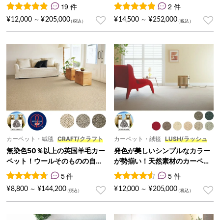
羊毛を使用『MORURU/モル
ールカーペット『PARK/パー
19 件
2 件
ル』
ク』
19
件の利用者評価に基づく5段階評価のうち、
2
件の利用者評価に基づく5段
4.89
点
¥
12,000
¥
205,000
¥
14,500
¥
252,000
～
～
カーペット・絨毯
CRAFT/クラフト
カーペット・絨毯
LUSH/ラッシュ
無染色50％以上の英国羊毛カー
発色が美しいシンプルなカラー
ペット！ウールそのものの自然
が勢揃い！天然素材のカーペッ
素材『CRAFT/クラフト』
ト『LUSH/ラッシュ』
5 件
5 件
5
件の利用者評価に基づく5段階評価のうち、
5
件の利用者評価に基づく5段
4.80
点
¥
8,800
¥
144,200
¥
12,000
¥
205,000
～
～