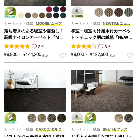
カーペット・絨毯
MOORE/ムーア
カーペット・絨毯
NEWTIM/ニュー
ティム
落ち着きのある寝室や書斎に！
和室・寝室向け撥水付カーペッ
高級ナイロンカーペット『MO
ト・チェック柄の絨毯『NEWTI
ORE/ムーア』
M/ニューティム』
2 件
3 件
2
件の利用者評価に基づく5段階評価のうち、
3
件の利用者評価に基づく5段
5.00
点
¥
8,800
¥
144,200
¥
8,000
¥
127,600
～
～
カーペット・絨毯
DARCO/ダルコ
カーペット・絨毯
BRETH/ブレス
ソフトなタッチ感を実現！遊び
お手入れが苦手な方にも嬉しい