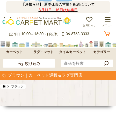
【お知らせ】
夏季休暇の営業と配送について
8月11日～16日は休業日
お気に入り
メニュー
カ
平日
10:00～16:30
（日祝休）
06-6763-3333
ー
ラ
ペ
グ
フ
カーペット
ラグ・マット
タイルカーペット
カテゴリー
絞り込み
ッ
ロ
パ
ブラウン｜カーペット通販＆ラグ専門店
ト・
ア・
ネ
オ
ブラウン
絨
玄
ル
プ
毯
関
型
シ
マ
ョ