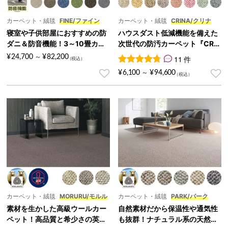
カーペット・絨毯
FINE/ファイン
カーペット・絨毯
CRINA/クリナ
寝室や子供部屋におすすめの防
ハウスダスト低減機能を備えた
ダニ＆防音機能！3～10畳カー
次世代の防汚カーペット『CRIN
ペット『FINE/ファイン』
A/クリナ』
¥
24,700
¥
82,200
～
11 件
11
件の利用者評価に基づく5段
¥
6,100
¥
94,600
～
カーペット・絨毯
MORURU/モルル
カーペット・絨毯
PARK/パーク
素材を生かした高級ウールカー
自然素材だから保温性や通気性
ペット！高品質と希少さの英国
も抜群！ナチュラル系の天然ウ