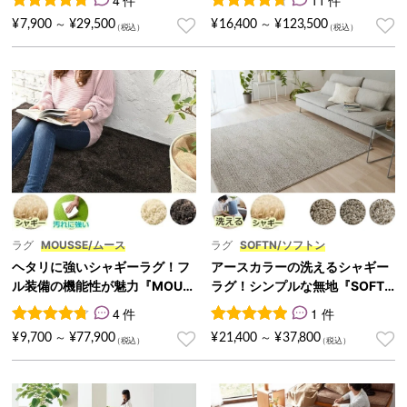
4
件の利用者評価に基づく5段階評価のうち、
11
件の利用者評価に基づく5段
4.75
点
¥
7,900
¥
29,500
¥
16,400
¥
123,500
～
～
ラグ
MOUSSE/ムース
ラグ
SOFTN/ソフトン
ヘタリに強いシャギーラグ！フ
アースカラーの洗えるシャギー
ル装備の機能性が魅力『MOUS
ラグ！シンプルな無地『SOFT
SE/ムース』
N/ソフトン』
4 件
1 件
4
件の利用者評価に基づく5段階評価のうち、
1
件の利用者評価に基づく5段
4.75
点
¥
9,700
¥
77,900
¥
21,400
¥
37,800
～
～