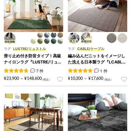
ラグ
LUSTRE/リュストル
ラグ
CABLE/ケーブル
滑り止め付き防音タイプ！高級
編み込んだニットをイメージし
ナイロンラグ『LUSTRE/リュス
た洗える日本製ラグ『LCABLE/
トル』
ケーブル』
7 件
1 件
7
件の利用者評価に基づく5段階評価のうち、
1
件の利用者評価に基づく5段
4.71
点
¥
23,900
¥
148,600
¥
10,300
¥
17,600
～
～