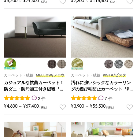
¥
5,200
¥
79,300
¥
7,300
¥
116,500
～
～
カーペット・絨毯
MELLOW/メロウ
カーペット・絨毯
PISTA/ピスタ
カジュアルな抗菌カーペット！
汚れに強いシックなカラーリン
防ダニ・防汚加工付き絨毯『M
グの遊び毛防止カーペット『PI
ELLOW/メロウ』
STA/ピスタ』
2 件
7 件
2
件の利用者評価に基づく5段階評価のうち、
7
件の利用者評価に基づく5段
5.00
点
¥
4,600
¥
67,400
¥
3,900
¥
55,500
～
～