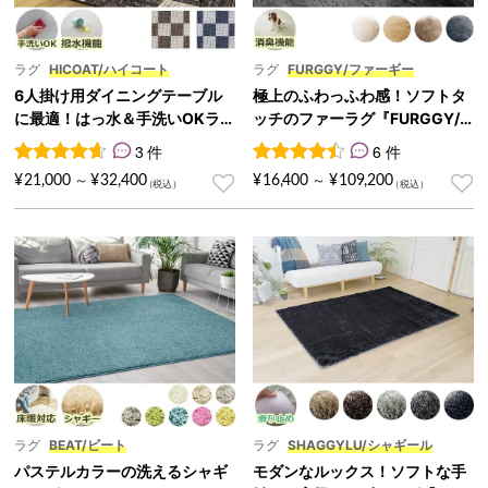
ラグ
HICOAT/ハイコート
ラグ
FURGGY/ファーギー
6人掛け用ダイニングテーブル
極上のふわっふわ感！ソフトタ
に最適！はっ水＆手洗いOKラ
ッチのファーラグ『FURGGY/
グ『HICOAT/ハイコート』
ファーギー』
3 件
6 件
3
件の利用者評価に基づく5段階評価のうち、
6
件の利用者評価に基づく5段
4.67
点
¥
21,000
¥
32,400
¥
16,400
¥
109,200
～
～
ラグ
BEAT/ビート
ラグ
SHAGGYLU/シャギール
パステルカラーの洗えるシャギ
モダンなルックス！ソフトな手