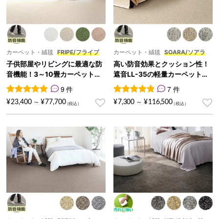
カーペット・絨毯
FRIPE/フライプ
カーペット・絨毯
SOARA/ソアラ
子供部屋やリビングに最適な防
高い防音効果とクッション性！
音機能！3～10畳カーペット『F
遮音LL-35の軽量カーペット
RIPE/フライプ』
『SOARA/ソアラ』
9 件
7 件
9
件の利用者評価に基づく5段階評価のうち、
7
件の利用者評価に基づく5段
5.00
点
¥
23,400
¥
77,700
¥
7,300
¥
116,500
～
～