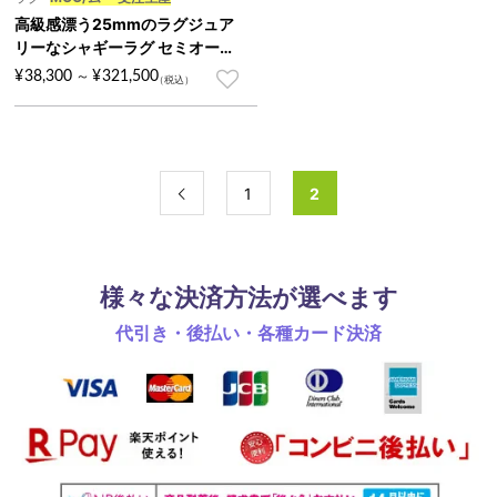
高級感漂う25mmのラグジュア
リーなシャギーラグ セミオーダ
ー『MOO/ムー』
¥
38,300
¥
321,500
～
1
2

様々な決済方法が選べます
代引き・後払い・各種カード決済