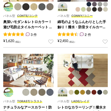
パネル型
CONTE/コンテ
パネル型
CONNY/コニー
奥深いモダン＆レトロカラー！
綿毛のようなふんわりとした手
遊び毛防止タイルカーペット 5
触り！撥水・防音タイルカーペ
0cm角『CONTE/コンテ』
ット 50cm角『CONNY/コニ
3 件
2 件
ー』
3
件の利用者評価に基づく5段階評価のうち、
2
件の利用者評価に基づく5段
5.00
点
¥
1,620
¥
2,450
パネル型
TORAST/トラスト
パネル型
LADE/レイド
ナチュラルなアースカラー！防
レトロなカラーリング！撥水タ