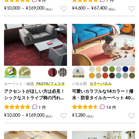
4
件の利用者評価に基づく5段階評価のうち、
7
件の利用者評価に基づく5段
5.00
点
¥
10,000
¥
169,000
¥
4,600
¥
67,400
～
～
カーペット・絨毯
FASTA/フェスタ
パネル型
カラーパネル
アクセントがほしい方は必見！
可愛いカラフルな14カラー！撥
シックなストライプ柄の汚れに
水・防音タイルカーペット 40c
強いカーペット『FASTA/フェ
m角『カラーパネル』
1 件
14 件
スタ』
1
件の利用者評価に基づく5段階評価のうち、
14
件の利用者評価に基づく5段
5.00
点
¥
10,000
¥
169,000
¥
1,280
～