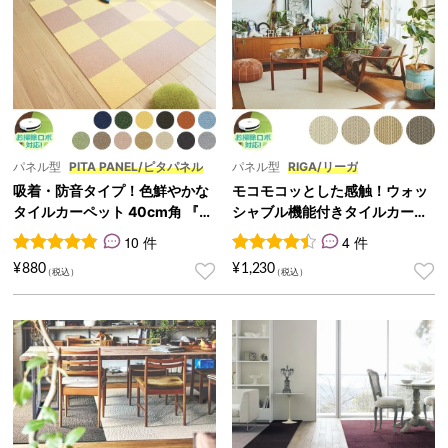
パネル型
PITA PANEL/ピタパネル
パネル型
RIGA/リーガ
吸着・防音タイプ！色鮮やかな
モコモコッとした感触！ウォッ
タイルカーペット 40cm角 『PI
シャブル機能付きタイルカーペ
TA PANEL/ピタパネル』
ット 40cm角『RIGA/リーガ』
10 件
4 件
10
件の利用者評価に基づく5段階評価のうち、
4
件の利用者評価に基づく5段
4.90
点
¥
880
¥
1,230