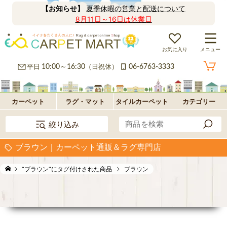
【お知らせ】
夏季休暇の営業と配送について
8月11日～16日は休業日
お気に入り
メニュー
カ
平日
10:00～16:30
（日祝休）
06-6763-3333
ー
ラ
ペ
グ
フ
カーペット
ラグ・マット
タイルカーペット
カテゴリー
絞り込み
ッ
ロ
パ
ブラウン｜カーペット通販＆ラグ専門店
ト・
ア・
ネ
オ
“ブラウン”にタグ付けされた商品
ブラウン
絨
玄
ル
プ
毯
関
型
シ
マ
ョ