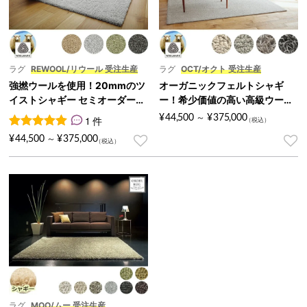
ラグ
REWOOL/リウール 受注生産
ラグ
OCT/オクト 受注生産
強撚ウールを使用！20mmのツ
オーガニックフェルトシャギ
イストシャギー セミオーダーラ
ー！希少価値の高い高級ウール
グ『REWOOL/リウール』
セミオーダーラグ『OCT/オク
¥
44,500
¥
375,000
1 件
～
ト』
1
件の利用者評価に基づく5段階評価のうち、
5.00
点
¥
44,500
¥
375,000
～
ラグ
MOO/ムー 受注生産