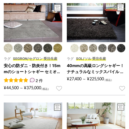
ラグ
SEGRON/セグロン 受注生産
ラグ
SOL/ソル 受注生産
安心の防ダニ・防炎付き！15m
40mmの高級ロングシャギー！
mのショートシャギー セミオー
ナチュラルなミックスパイル セ
ダーラグ『SEGRON/セグロ
ミオーダーラグ『SOL/ソル』
¥
27,400
¥
225,500
2 件
～
ン』
2
件の利用者評価に基づく5段階評価のうち、
5.00
点
¥
44,500
¥
375,000
～