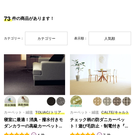
ッ
ン・
73
件の商品があります！
ト
補
助
カテゴリー：
カテゴリー
表示順：
人気順
部
材
カーペット・絨毯
TOLIAC/トリアッ
カーペット・絨毯
CALTE/キャルト
ク
寝室に最適！消臭・撥水付きモ
チェック柄の防ダニカーペッ
ダンカラーの高級カーペット
ト！遊び毛防止・制電付き『C
『TOLIAC/トリアック』
ALTE/キャルト』
4 件
7 件