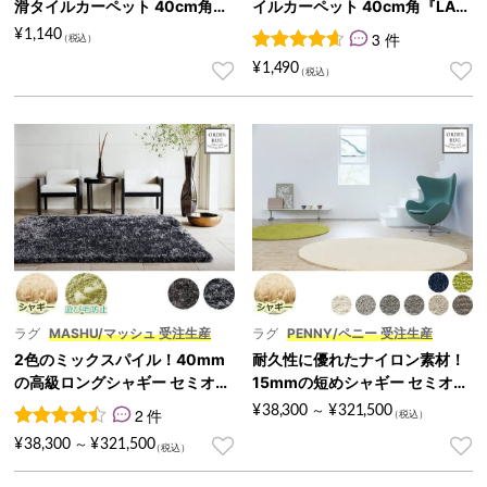
滑タイルカーペット 40cm角
イルカーペット 40cm角『LAD
『TORAST/トラスト』
E/レイド』
¥
1,140
3 件
3
件の利用者評価に基づく5段
¥
1,490
ラグ
MASHU/マッシュ 受注生産
ラグ
PENNY/ペニー 受注生産
2色のミックスパイル！40mm
耐久性に優れたナイロン素材！
の高級ロングシャギー セミオー
15mmの短めシャギー セミオー
ダーラグ『MASHU/マッシュ』
ダーラグ『PENNY/ペニー』
¥
38,300
¥
321,500
2 件
～
2
件の利用者評価に基づく5段階評価のうち、
4.50
点
¥
38,300
¥
321,500
～