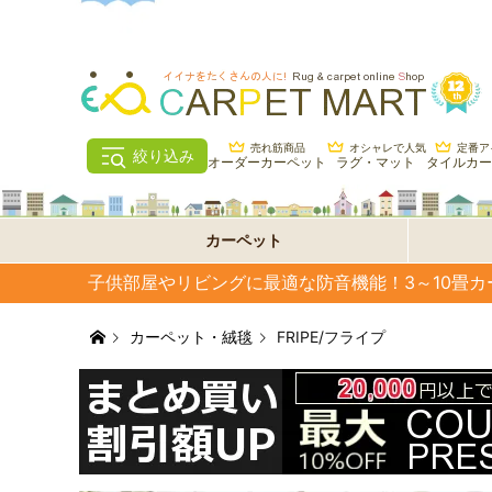
売れ筋商品
オシャレで人気
定番ア
絞り込み
オーダーカーペット
ラグ・マット
タイルカー
カーペット
子供部屋やリビングに最適な防音機能！3～10畳カー
カーペット・絨毯
FRIPE/フライプ