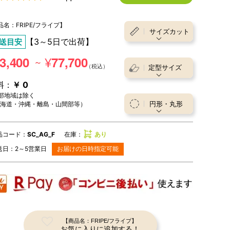
段階中
5.00
の評価
ッ
ン・
品名：FRIPE/フライプ】
サイズカット
【3～5日で出荷】
送目安
ト
補
¥
3,400
77,700
～
助
定型サイズ
料：
￥ 0
部
部地域は除く
円形・丸形
海道・沖縄・離島・山間部等）
材
品コード：
SC_AG_F
在庫：
あり
送日：
2～5
営業日
お届けの日時指定可能
【商品名：FRIPE/フライプ】
防ダニ加工
お気に入りに追加する！