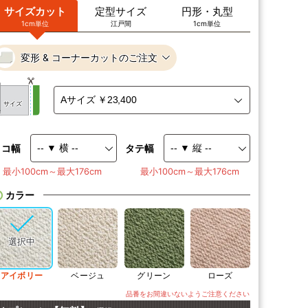
サイズカット
定型サイズ
円形・丸型
1cm単位
江戸間
1cm単位
変形 & コーナーカットのご注文
サイズ
ヨコ幅
タテ幅
最小100cm～最大176cm
最小100cm～最大176cm
カラー
アイボリー
ベージュ
グリーン
ローズ