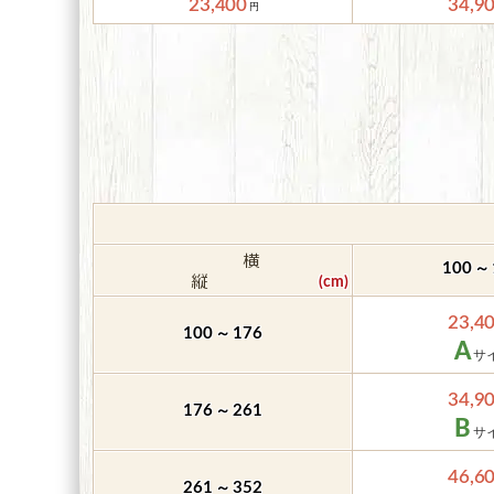
23,400
34,9
～
100
23,4
～
100
176
A
34,9
～
176
261
B
46,6
～
261
352