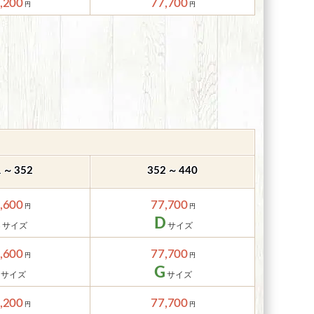
,200
77,700
～
～
1
352
352
440
,600
77,700
C
D
,600
77,700
G
,200
77,700