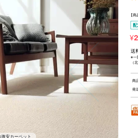
5
【商
配
¥
2
送
※一
（北
商
発
の激安カーペット