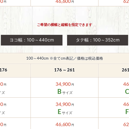
00
46,600
62
ご希望の横幅と縦幅を指定できます
ヨコ幅：100～440cm
タテ幅：100～352cm
100～440cm ※全てcm表記／価格は税込価格
～
176
176
261
26
00
34,900
46
B
00
34,900
46
E
F
00
46,600
62