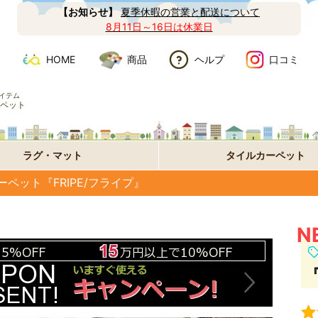
【お知らせ】
夏季休暇の営業と配送について
8月11日～16日は休業日
HOME
商品
ヘルプ
口コミ
イテム
ペット
ラグ・マット
タイルカーペット
ペット『FRIPE/フライプ』
『