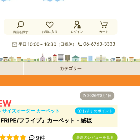
お気に入り
ログイン
カート
商品を探す
カ
10:00～16:30
平日
（日祝休）
06-6763-3333
ー
ラ
カテゴリー
ペ
グ
フ
ッ
ロ
パ
2026年8月1日
ト・
ア・
ネ
オ
サイズオーダー カーペット
絨
玄
ル
プ
おすすめポイント
FRIPE/フライプ』カーペット・絨毯
毯
関
型
シ
9件
最新のレビューを見る
マ
ョ