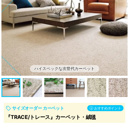
ッ
ン・
ト
補
助
部
材
ハイスペックな次世代カーペット
サイズオーダー カーペット
おすすめポイント
『TRACE/トレース』カーペット・絨毯