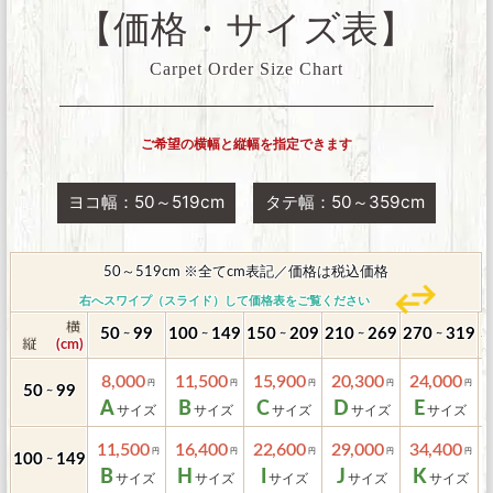
【価格・サイズ表】
Carpet Order Size Chart
ご希望の横幅と縦幅を指定できます
ヨコ幅：50～519cm
タテ幅：50～359cm
50～519cm ※全てcm表記／価格は税込価格
右へスワイプ（スライド）して価格表をご覧ください
50
99
100
149
150
209
210
269
270
319
3
～
～
～
～
～
8,000
11,500
15,900
20,300
24,000
50
99
～
A
B
C
D
E
11,500
16,400
22,600
29,000
34,400
100
149
～
B
H
I
J
K