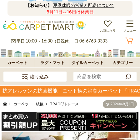
【お知らせ】
夏季休暇の営業と配送について
8月11日～16日は休業日
お気に入り
メニュー
カ
平日
10:00～16:30
（日祝休）
06-6763-3333
ー
ラ
ペ
グ
フ
カーペット
ラグ・マット
タイルカーペット
カテゴリー
絞り込み
ッ
ロ
パ
抗アレルゲンの抗菌機能！ニット柄の消臭カーペット『TRAC
ト・
ア・
ネ
オ
カーペット・絨毯
TRACE/トレース
2026年8月1日
絨
玄
ル
プ
毯
関
型
シ
マ
ョ