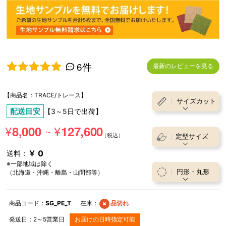
6件
最新のレビューを見る
5段階中
5.00
の評価
【商品名：TRACE/トレース】
サイズカット
配送目安
【3～5日で出荷】
¥
¥
8,000
127,600
～
定型サイズ
￥ 0
送料：
※一部地域は除く
円形・丸形
（北海道・沖縄・離島・山間部等）
商品コード：
SG_PE_T
在庫：
品切れ
発送日：
2～5
営業日
お届けの日時指定可能