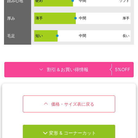
踏み心地
硬め
ソフト
厚み
薄手
厚手
毛足
短い
長い
割引＆お買い得情報
5%OFF
価格・サイズ表に戻る
変形 & コーナーカット