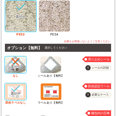
PE53
PE54
オプション【無料】
選択してください
滑り止めシール
シールの詳細
なし
シールあり【無料】
防炎認定ラベル
必要なケース
防炎ラベルなし
ラベルあり【無料】
梱包内の芯棒