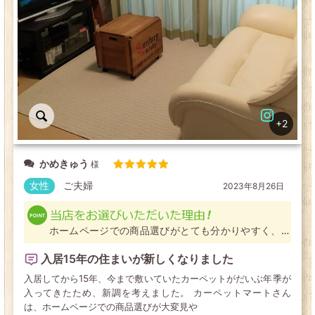
+2
かめきゅう
5段階中
5
の評価
女性
ご夫婦
2023年8月26日
ホームページでの商品選びがとても分かりやすく、ま
た、サンプルを送ってくださるサービスもあり、安心
と信頼性を感じたため。
入居15年の住まいが新しくなりました
入居してから15年、今まで敷いていたカーペットがだいぶ年季が
入ってきたため、新調を考えました。 カーペットマートさん
は、ホームページでの商品選びが大変見や