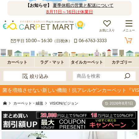
【お知らせ】
夏季休暇の営業と配送について
8月11日～16日は休業日
お気に入り
メニュー
カ
平日
10:00～16:30
（日祝休）
06-6763-3333
ー
ラ
ペ
グ
フ
カーペット
ラグ・マット
タイルカーペット
カテゴリー
絞り込み
ッ
ロ
パ
菌を増殖させない新しい機能！抗アレルゲンカーペット『VISI
ト・
ア・
ネ
オ
カーペット・絨毯
VISION/ビジョン
2026年8月1日
絨
玄
ル
プ
毯
関
型
シ
マ
ョ