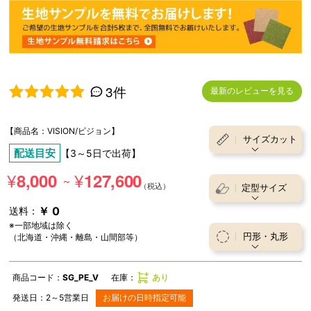
3件
最新のレビューを見る
5段階中
5.00
の評価
【商品名：VISION/ビジョン】
サイズカット
配送目安
【3～5日で出荷】
¥
¥
8,000
127,600
～
定型サイズ
￥ 0
送料：
※一部地域は除く
円形・丸形
（北海道・沖縄・離島・山間部等）
商品コード：
SG_PE_V
在庫：
あり
発送日：
2～5
営業日
お届けの日時指定可能