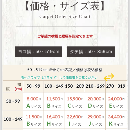
【価格・サイズ表】
Carpet Order Size Chart
ご希望の横幅と縦幅を指定できます
ヨコ幅：50～519cm
タテ幅：50～359cm
50～519cm ※全てcm表記／価格は税込価格
右へスワイプ（スライド）して価格表をご覧ください
50
99
100
149
150
209
210
269
270
319
3
～
～
～
～
～
8,000
11,500
15,900
20,300
24,000
50
99
～
A
B
C
D
E
11,500
16,400
22,600
29,000
34,400
100
149
～
B
H
I
J
K