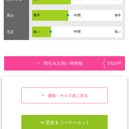
厚み
薄手
厚手
毛足
短い
長い
割引＆お買い得情報
5%OFF
価格・サイズ表に戻る
変形 & コーナーカット