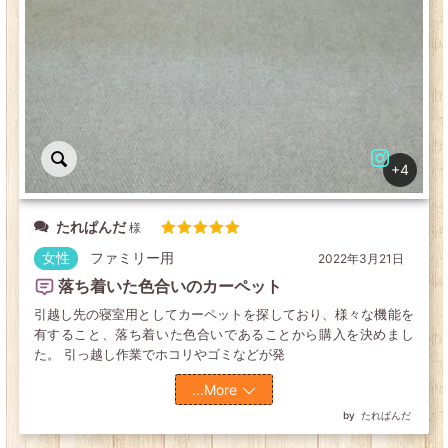
+4
たれぱんだ
5段階中
5
の評価
女性
ファミリー用
2022年3月21日
落ち着いた色合いのカーペット
引越し先の寝室用としてカーペットを探しており、様々な機能を
有すること、落ち着いた色合いであることから購入を決めまし
た。 引っ越し作業でホコリやゴミなどが発
...More
たれぱんだ