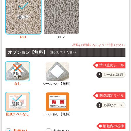
PE1
PE2
オプション【無料】
選択してください
滑り止めシール
シールの詳細
なし
シールあり【無料】
防炎認定ラベル
必要なケース
防炎ラベルなし
ラベルあり【無料】
梱包内の芯棒