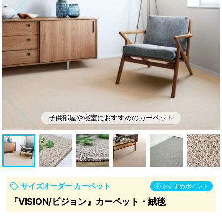
ッ
ン・
ト
補
助
部
材
子供部屋や寝室におすすめのカーペット
サイズオーダー カーペット
おすすめポイント
『VISION/ビジョン』カーペット・絨毯