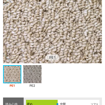
PE1
PE1
PE2
踏み心地
硬め
ソフト