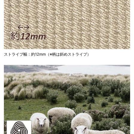
ストライプ幅：約12mm（※柄は斜めストライプ）