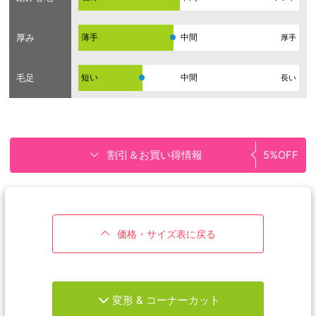
厚み
薄手
厚手
毛足
短い
長い
割引＆お買い得情報
5%OFF
価格・サイズ表に戻る
変形 & コーナーカット