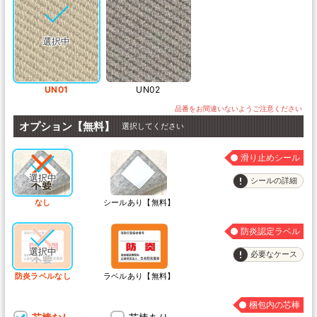
UN01
UN02
オプション【無料】
選択してください
滑り止めシール
シールの詳細
なし
シールあり【無料】
防炎認定ラベル
必要なケース
防炎ラベルなし
ラベルあり【無料】
梱包内の芯棒