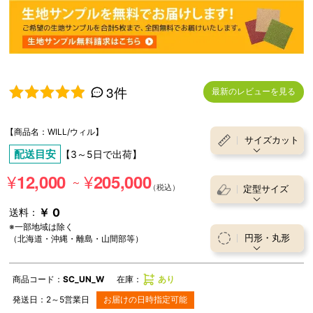
3件
最新のレビューを見る
5段階中
5.00
の評価
【商品名：WILL/ウィル】
サイズカット
配送目安
【3～5日で出荷】
¥
¥
12,000
205,000
～
定型サイズ
￥ 0
送料：
※一部地域は除く
円形・丸形
（北海道・沖縄・離島・山間部等）
商品コード：
SC_UN_W
在庫：
あり
発送日：
2～5
営業日
お届けの日時指定可能