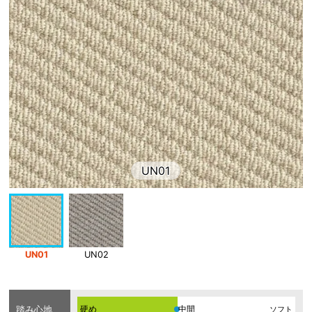
UN01
UN01
UN02
踏み心地
硬め
ソフト