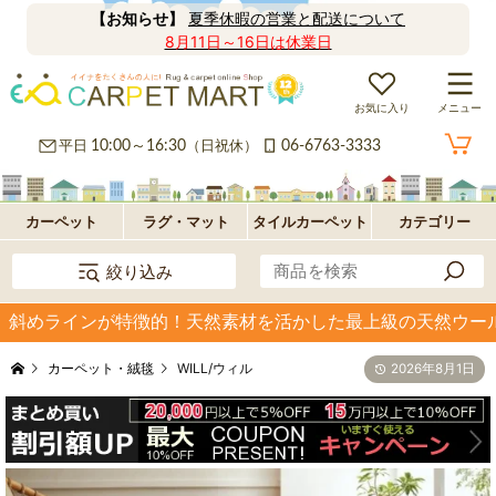
【お知らせ】
夏季休暇の営業と配送について
8月11日～16日は休業日
お気に入り
メニュー
カ
平日
10:00～16:30
（日祝休）
06-6763-3333
ー
ラ
ペ
グ
フ
カーペット
ラグ・マット
タイルカーペット
カテゴリー
絞り込み
ッ
ロ
パ
斜めラインが特徴的！天然素材を活かした最上級の天然ウールカ
ト・
ア・
ネ
オ
カーペット・絨毯
WILL/ウィル
2026年8月1日
絨
玄
ル
プ
毯
関
型
シ
マ
ョ