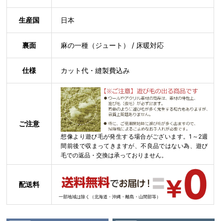
生産国
日本
裏面
麻の一種（ジュート） / 床暖対応
仕様
カット代・縫製費込み
ご注意
想像より遊び毛が発生する場合がございます。1～2週
間前後で収まってきますが、不良品ではない為、遊び
毛での返品・交換は承っておりません。
配送料
一部地域は除く（北海道・沖縄・離島・山間部等）