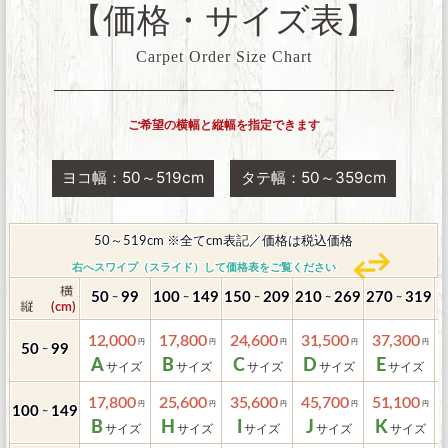
【価格・サイズ表】
Carpet Order Size Chart
ご希望の横幅と縦幅を指定できます
ヨコ幅：50～519cm
タテ幅：50～359cm
50～519cm ※全てcm表記／価格は税込価格
右へスワイプ（スライド）して価格表をご覧ください
50
99
100
149
150
209
210
269
270
319
3
～
～
～
～
～
12,000
17,800
24,600
31,500
37,300
50
99
～
A
B
C
D
E
17,800
25,600
35,600
45,700
51,100
100
149
～
B
H
I
J
K