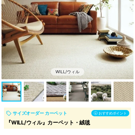
ッ
ン・
ト
補
助
部
材
WILL/ウィル
サイズオーダー カーペット
おすすめポイント
『WILL/ウィル』カーペット・絨毯