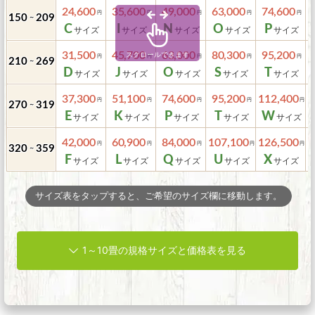
24,600
35,600
49,000
63,000
74,600
150
209
～
C
I
N
O
P
31,500
45,700
63,000
80,300
95,200
1
210
269
～
D
J
O
S
T
37,300
51,100
74,600
95,200
112,400
1
270
319
～
E
K
P
T
W
42,000
60,900
84,000
107,100
126,500
1
320
359
～
F
L
Q
U
X
サイズ表をタップすると、ご希望のサイズ欄に移動します。
1～10畳の規格サイズと価格表を見る