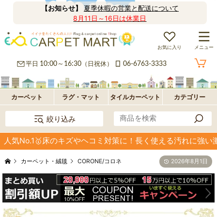
【お知らせ】
夏季休暇の営業と配送について
8月11日～16日は休業日
お気に入り
メニュー
カ
平日
10:00～16:30
（日祝休）
06-6763-3333
ー
ラ
ペ
グ
フ
カーペット
ラグ・マット
タイルカーペット
カテゴリー
絞り込み
ッ
ロ
パ
人気No.1🥇床のキズやヘコミ対策に！長く使える汚れに強い激
ト・
ア・
ネ
オ
カーペット・絨毯
CORONE/コロネ
2026年8月1日
絨
玄
ル
プ
毯
関
型
シ
マ
ョ