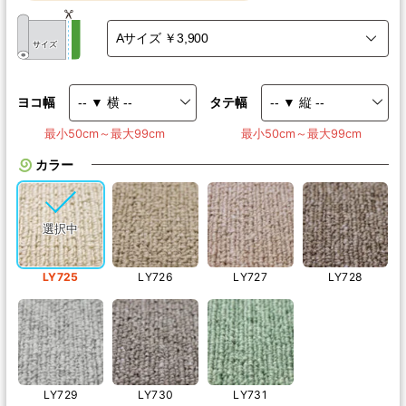
サイズ
ヨコ幅
タテ幅
最小50cm～最大99cm
最小50cm～最大99cm
カラー
LY725
LY726
LY727
LY728
LY729
LY730
LY731