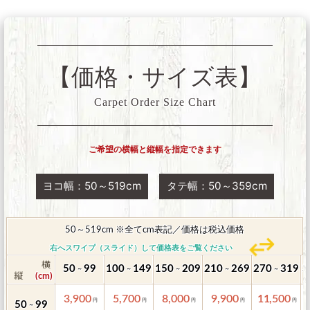
【価格・サイズ表】
Carpet Order Size Chart
ご希望の横幅と縦幅を指定できます
ヨコ幅：50～519cm
タテ幅：50～359cm
50～519cm ※全てcm表記／価格は税込価格
右へスワイプ（スライド）して価格表をご覧ください
50
99
100
149
150
209
210
269
270
319
3
～
～
～
～
～
3,900
5,700
8,000
9,900
11,500
50
99
～