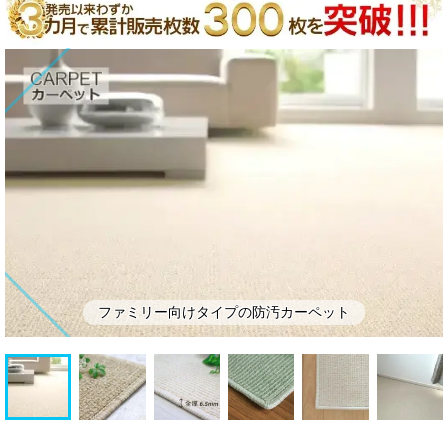
ッ
ン・
ト
補
助
部
材
ファミリー向けタイプの防汚カーペット