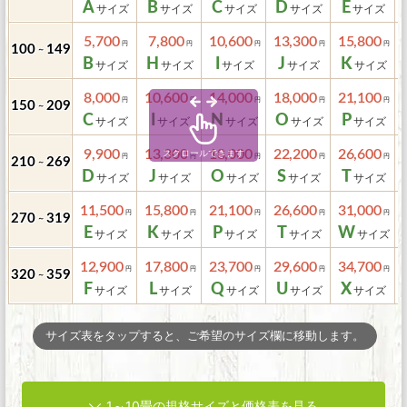
A
B
C
D
E
5,700
7,800
10,600
13,300
15,800
100
149
～
B
H
I
J
K
8,000
10,600
14,000
18,000
21,100
150
209
～
C
I
N
O
P
9,900
13,300
18,000
22,200
26,600
210
269
～
D
J
O
S
T
11,500
15,800
21,100
26,600
31,000
270
319
～
E
K
P
T
W
12,900
17,800
23,700
29,600
34,700
320
359
～
F
L
Q
U
X
サイズ表をタップすると、ご希望のサイズ欄に移動します。
1～10畳の規格サイズと価格表を見る