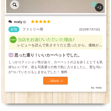
+2
maty
5段階中
5
の評価
女性
ファミリー用
2025年7月15日
レビューを読んで良さそうだと思ったから。価格が丁
度よく、デザインも気に入ったから
思った通り！いいカーペットでした。
しっかりクッション性があり、カーペットの上を歩くととても気
持ちいいです。色も写真通りの色で気に入りましたし、変な匂い
がついていたりもしませんでした！ 無料
...More
maty