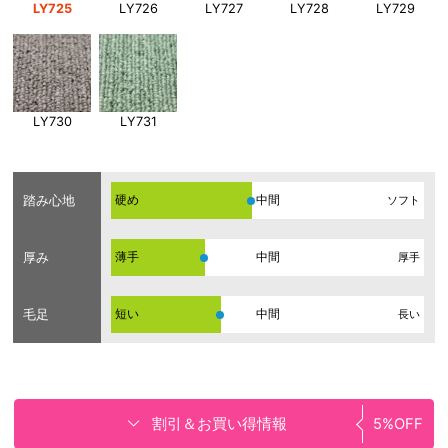
LY725
LY726
LY727
LY728
LY729
LY730
LY731
踏み心地
硬め
ソフト
厚み
薄手
厚手
毛足
短い
長い
割引＆お買い得情報
5%OFF