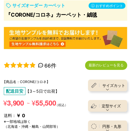
サイズオーダー カーペット
おすすめポイント
『CORONE/コロネ』カーペット・絨毯
66件
最新のレビューを見る
5段階中
4.92
の評価
【商品名：CORONE/コロネ】
サイズカット
配送目安
【3～5日で出荷】
¥
¥
3,900
55,500
～
定型サイズ
￥ 0
送料：
※一部地域は除く
円形・丸形
（北海道・沖縄・離島・山間部等）