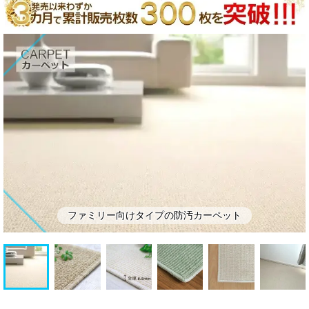
ッ
ン・
ト
補
助
部
材
ファミリー向けタイプの防汚カーペット