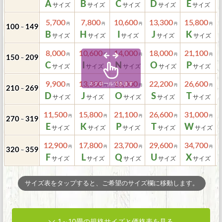
A
B
C
D
E
5,700
7,800
10,600
13,300
15,800
100
149
～
B
H
I
J
K
8,000
10,600
14,000
18,000
21,100
150
209
～
C
I
N
O
P
9,900
13,300
18,000
22,200
26,600
210
269
～
D
J
O
S
T
11,500
15,800
21,100
26,600
31,000
270
319
～
E
K
P
T
W
12,900
17,800
23,700
29,600
34,700
320
359
～
F
L
Q
U
X
サイズ表をタップすると、ご希望のサイズ欄に移動します。
1～10畳の規格サイズと価格表を見る