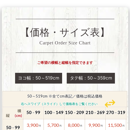
【価格・サイズ表】
Carpet Order Size Chart
ご希望の横幅と縦幅を指定できます
ヨコ幅：50～519cm
タテ幅：50～359cm
50～519cm ※全てcm表記／価格は税込価格
右へスワイプ（スライド）して価格表をご覧ください
50
99
100
149
150
209
210
269
270
319
3
～
～
～
～
～
3,900
5,700
8,000
9,900
11,500
50
99
～