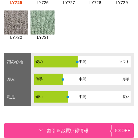
LY725
LY726
LY727
LY728
LY729
LY730
LY731
踏み心地
硬め
ソフト
厚み
薄手
厚手
毛足
短い
長い
割引＆お買い得情報
5%OFF