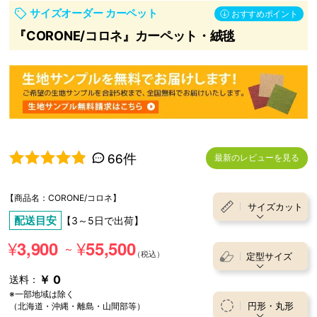
サイズオーダー カーペット
おすすめポイント
『CORONE/コロネ』カーペット・絨毯
66件
最新のレビューを見る
5段階中
4.92
の評価
【商品名：CORONE/コロネ】
サイズカット
配送目安
【3～5日で出荷】
¥
¥
3,900
55,500
～
定型サイズ
￥ 0
送料：
※一部地域は除く
円形・丸形
（北海道・沖縄・離島・山間部等）