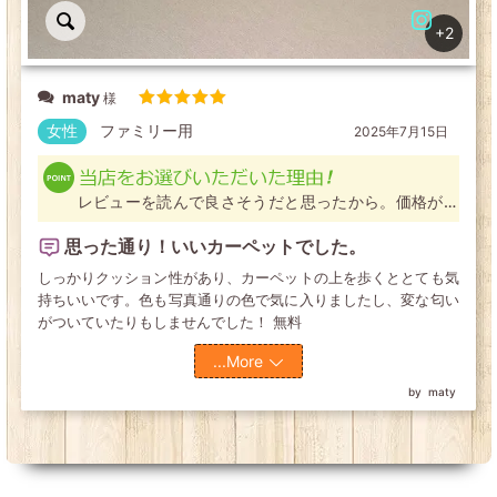
+2
maty
5段階中
5
の評価
女性
ファミリー用
2025年7月15日
レビューを読んで良さそうだと思ったから。価格が丁
度よく、デザインも気に入ったから
思った通り！いいカーペットでした。
しっかりクッション性があり、カーペットの上を歩くととても気
持ちいいです。色も写真通りの色で気に入りましたし、変な匂い
がついていたりもしませんでした！ 無料
...More
maty