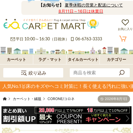
【お知らせ】
夏季休暇の営業と配送について
8月11日～16日は休業日
お気に入り
カ
平日
10:00～16:30
（日祝休）
06-6763-3333
ー
ラ
ペ
グ
フ
カーペット
ラグ・マット
タイルカーペット
カテゴリー
絞り込み
ッ
ロ
パ
人気No.1🥇床のキズやヘコミ対策に！長く使える汚れに強い激
ト・
ア・
ネ
オ
カーペット・絨毯
CORONE/コロネ
2026年8月1日
絨
玄
ル
プ
毯
関
型
シ
マ
ョ