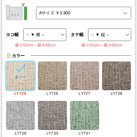
サイズ
ヨコ幅
タテ幅
最小50cm～最大99cm
最小50cm～最大99cm
カラー
LY725
LY726
LY727
LY728
LY729
LY730
LY731