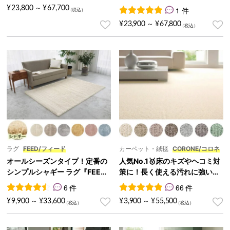
ディーン』
¥
23,800
¥
67,700
～
1 件
1
件の利用者評価に基づく5段
¥
23,900
¥
67,800
～
ラグ
FEED/フィード
カーペット・絨毯
CORONE/コロネ
オールシーズンタイプ！定番の
人気No.1🥇床のキズやヘコミ対
シンプルシャギー ラグ『FEED/
策に！長く使える汚れに強い激
フィード』
安カーペット『CORONE/コロ
6 件
66 件
ネ』
6
件の利用者評価に基づく5段階評価のうち、
66
件の利用者評価に基づく5段
4.50
点
¥
9,900
¥
33,600
¥
3,900
¥
55,500
～
～