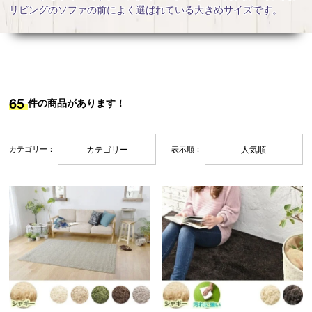
リビングのソファの前によく選ばれている大きめサイズです。
ッ
ン・
ト
補
助
65
件の商品があります！
部
材
カテゴリー：
カテゴリー
表示順：
人気順