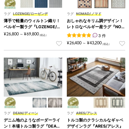
ラグ
LOZENGE/ローゼンヂ
ラグ
NOMAD/ノマド
薄手で軽量のウィルトン織り！
おしゃれなキリム調デザイン！
ベルギー製ラグ『LOZENGE/ロ
レトロなベルギー産ラグ『NOM
ーゼンヂ』
AD/ノマド』
¥
26,800
¥
69,800
～
3 件
3
件の利用者評価に基づく5段
¥
26,400
¥
43,200
～
ラグ
DEAN/ディーン
ラグ
ARES/アレス
デニム地のようなボーダーライ
トルコ製のクラシカルなギャベ
ン！本場トルコ製ラグ『DEAN/
デザインラグ『ARES/アレス』