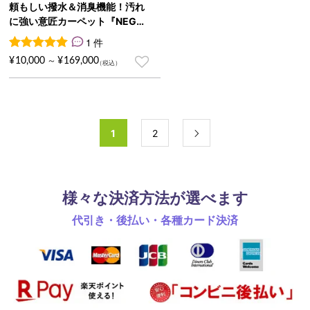
ライン
頼もしい撥水＆消臭機能！汚れ
に強い意匠カーペット『NEGAL
INE/ネガライン』
1 件
1
件の利用者評価に基づく5段階評価のうち、
5.00
点
¥
10,000
¥
169,000
～
1
2

様々な決済方法が選べます
代引き・後払い・各種カード決済