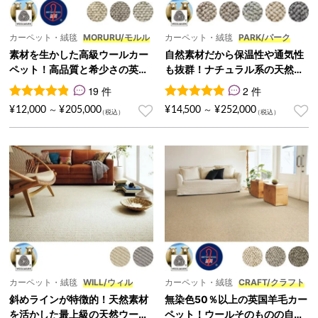
カーペット・絨毯
MORURU/モルル
カーペット・絨毯
PARK/パーク
素材を生かした高級ウールカー
自然素材だから保温性や通気性
ペット！高品質と希少さの英国
も抜群！ナチュラル系の天然ウ
羊毛を使用『MORURU/モル
ールカーペット『PARK/パー
19 件
2 件
ル』
ク』
19
件の利用者評価に基づく5段階評価のうち、
2
件の利用者評価に基づく5段
4.89
点
¥
12,000
¥
205,000
¥
14,500
¥
252,000
～
～
カーペット・絨毯
WILL/ウィル
カーペット・絨毯
CRAFT/クラフト
斜めラインが特徴的！天然素材
無染色50％以上の英国羊毛カー
を活かした最上級の天然ウール
ペット！ウールそのものの自然