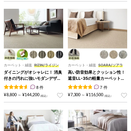
カーペット・絨毯
RIZIN/ライジン
カーペット・絨毯
SOARA/ソアラ
ダイニングがオシャレに！ 消臭
高い防音効果とクッション性！
付きの汚れに強いモダンデザイ
遮音LL-35の軽量カーペット
ンカーペット『RIZIN/ライジ
『SOARA/ソアラ』
8 件
7 件
ン』
8
件の利用者評価に基づく5段階評価のうち、
7
件の利用者評価に基づく5段
4.63
点
¥
8,800
¥
144,200
¥
7,300
¥
116,500
～
～