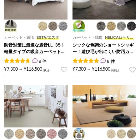
カーペット・絨毯
ESTA/エスタ
カーペット・絨毯
HELICAL/ヘリカ
ル
防音対策に最適な遮音LL-35！
シックな色調のショートシャギ
軽量タイプの吸音カーペット
ー！遊び毛が出にくい防汚カー
『ESTA/エスタ』
ペット『HELICAL/ヘリカル』
9 件
6 件
9
件の利用者評価に基づく5段階評価のうち、
6
件の利用者評価に基づく5段
4.78
点
¥
7,300
¥
116,500
¥
7,300
¥
116,500
～
～