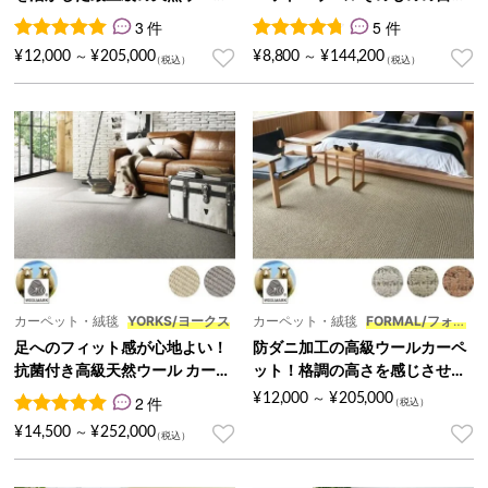
カーペット『WILL/ウィル』
素材『CRAFT/クラフト』
3 件
5 件
3
件の利用者評価に基づく5段階評価のうち、
5
件の利用者評価に基づく5段
5.00
点
¥
12,000
¥
205,000
¥
8,800
¥
144,200
～
～
カーペット・絨毯
YORKS/ヨークス
カーペット・絨毯
FORMAL/フォー
マル
足へのフィット感が心地よい！
防ダニ加工の高級ウールカーペ
抗菌付き高級天然ウール カーペ
ット！格調の高さを感じさせる
ット『YORKS/ヨークス』
クラシカルな柄 『FORMAL/フ
¥
12,000
¥
205,000
2 件
～
ォーマル』
2
件の利用者評価に基づく5段階評価のうち、
5.00
点
¥
14,500
¥
252,000
～