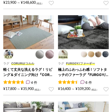
7
件の利用者評価に基づく5段階評価のうち、
4.71
点
¥
23,900
¥
148,600
～
ラグ
CORURU/コルル
ラグ
FURGGY/ファーギー
軽くて丈夫な洗えるラグ！リビ
極上のふわっふわ感！ソフトタ
ング＆ダイニング向け『CORU
ッチのファーラグ『FURGGY/
RU/コルル』
ファーギー』
4 件
6 件
4
件の利用者評価に基づく5段階評価のうち、
6
件の利用者評価に基づく5段
4.75
点
¥
17,800
¥
35,900
¥
16,400
¥
109,200
～
～