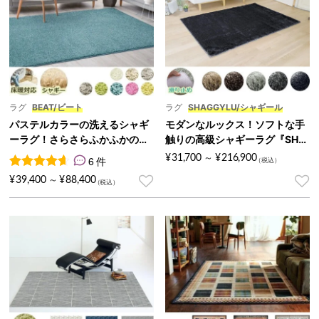
ラグ
BEAT/ビート
ラグ
SHAGGYLU/シャギール
パステルカラーの洗えるシャギ
モダンなルックス！ソフトな手
ーラグ！さらさらふかふかの肌
触りの高級シャギーラグ『SHA
触り『BEAT/ビート』
GGYLU/シャギール』
¥
31,700
¥
216,900
6 件
～
6
件の利用者評価に基づく5段階評価のうち、
4.67
点
¥
39,400
¥
88,400
～