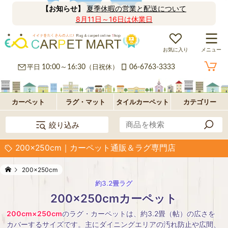
【お知らせ】
夏季休暇の営業と配送について
8月11日～16日は休業日
お気に入り
メニュー
カ
平日
10:00～16:30
（日祝休）
06-6763-3333
ー
ラ
ペ
グ
フ
カーペット
ラグ・マット
タイルカーペット
カテゴリー
絞り込み
ッ
ロ
パ
200×250cm｜カーペット通販＆ラグ専門店
ト・
ア・
ネ
オ
200×250cm
絨
玄
ル
プ
約3.2畳ラグ
毯
関
型
シ
200×250cmカーペット
200cm×250cm
のラグ・カーペットは、約3.2畳（帖）の広さを
マ
ョ
カバーするサイズです。主にダイニングエリアの汚れ防止や広間、