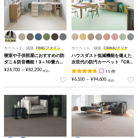
カーペット・絨毯
FINE/ファイン
カーペット・絨毯
CRINA/クリナ
寝室や子供部屋におすすめの防
ハウスダスト低減機能を備えた
ダニ＆防音機能！3～10畳カー
次世代の防汚カーペット『CRIN
ペット『FINE/ファイン』
A/クリナ』
¥
24,700
¥
82,200
～
11 件
11
件の利用者評価に基づく5段
¥
6,100
¥
94,600
～