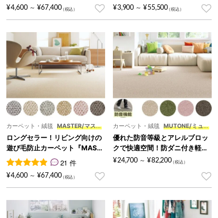
2
件の利用者評価に基づく5段階評価のうち、
7
件の利用者評価に基づく5段
5.00
点
¥
4,600
¥
67,400
¥
3,900
¥
55,500
～
～
カーペット・絨毯
MASTER/マスタ
カーペット・絨毯
MUTONE/ミュー
ー
トン
ロングセラー！リビング向けの
優れた防音等級とアレルブロッ
遊び毛防止カーペット『MAST
クで快適空間！防ダニ付き軽量
ER/マスター』
3～10畳カーペット『MUTON
¥
24,700
¥
82,200
21 件
～
E/ミュートン』
21
件の利用者評価に基づく5段階評価のうち、
4.95
点
¥
4,600
¥
67,400
～