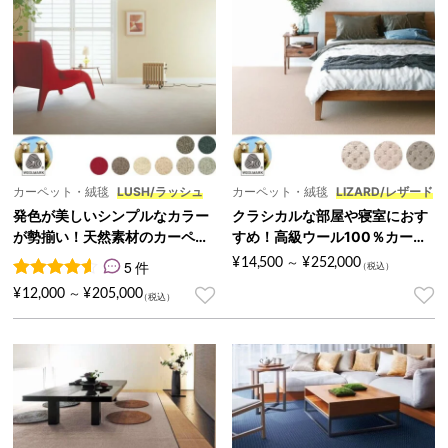
カーペット・絨毯
LUSH/ラッシュ
カーペット・絨毯
LIZARD/レザード
発色が美しいシンプルなカラー
クラシカルな部屋や寝室におす
が勢揃い！天然素材のカーペッ
すめ！高級ウール100％カーペ
ト『LUSH/ラッシュ』
ット『LIZARD/レザード』
¥
14,500
¥
252,000
5 件
～
5
件の利用者評価に基づく5段階評価のうち、
4.60
点
¥
12,000
¥
205,000
～