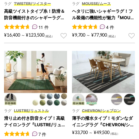
ラグ
TWISTER/ツイスター
ラグ
MOUSSE/ムース
高級ツイストタイプ糸！防滑＆
ヘタリに強いシャギーラグ！フ
防音機能付きのシャギーラグ
ル装備の機能性が魅力『MOUS
『TWISTER/ツイスター』
SE/ムース』
11 件
4 件
11
件の利用者評価に基づく5段階評価のうち、
4
件の利用者評価に基づく5段
4.73
点
¥
16,400
¥
123,500
¥
9,700
¥
77,900
～
～
ラグ
LUSTRE/リュストル
ラグ
CHEVRON/シェブロン
滑り止め付き防音タイプ！高級
薄手の撥水タイプ！モダンなダ
ナイロンラグ『LUSTRE/リュス
イニングラグ『CHEVRON/シェ
トル』
ブロン』
¥
33,700
¥
49,500
7 件
～