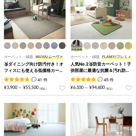
カーペット・絨毯
FLAMY/フレミィ
カーペット・絨毯
MUVA/ムーヴァ
人気No.2🥈防音カーペット！子
🥉ダイニング向け防汚付き！オ
供部屋に最適な抗菌＆汚れ防止
フィスにも使える低価格カーペ
機能『FLAMY/フレミィ』
ット『MUVA/ムーヴァ』
45 件
41 件
45
件の利用者評価に基づく5段
41
件の利用者評価に基づく5段階評価のうち、
4.78
点
¥
6,100
¥
94,600
¥
3,900
¥
55,500
～
～