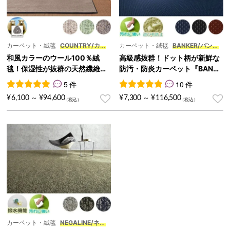
カーペット・絨毯
COUNTRY/カン
カーペット・絨毯
BANKER/バンカ
トリー
ー
和風カラーのウール100％絨
高級感抜群！ドット柄が新鮮な
毯！保湿性が抜群の天然繊維カ
防汚・防炎カーペット『BANKE
ーペット『COUNTRY/カントリ
R/バンカー』
5 件
10 件
ー』
5
件の利用者評価に基づく5段階評価のうち、
10
件の利用者評価に基づく5段
5.00
点
¥
6,100
¥
94,600
¥
7,300
¥
116,500
～
～
カーペット・絨毯
NEGALINE/ネガ