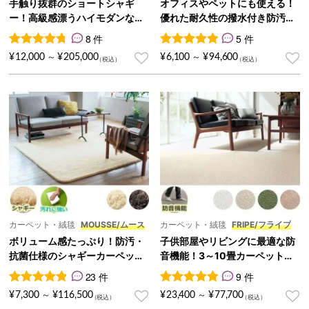
手触り抜群のショートシャギ
オフィスやペットにも使える！
ー！高級感漂うハイモダンなカ
優れた耐久性の撥水付き防汚カ
ーペット『FIL/フィル』
ーペット『COCOS/ココス』
8 件
5 件
8
件の利用者評価に基づく5段階評価のうち、
5
件の利用者評価に基づく5段
4.75
点
¥
12,000
¥
205,000
¥
6,100
¥
94,600
～
～
カーペット・絨毯
MOUSSE/ムース
カーペット・絨毯
FRIPE/フライプ
ボリューム感たっぷり！防汚・
子供部屋やリビングに最適な防
抗菌仕様のシャギーカーペット
音機能！3～10畳カーペット『F
『MOUSSE/ムース』
RIPE/フライプ』
23 件
9 件
23
件の利用者評価に基づく5段階評価のうち、
9
件の利用者評価に基づく5段
4.91
点
¥
7,300
¥
116,500
¥
23,400
¥
77,700
～
～