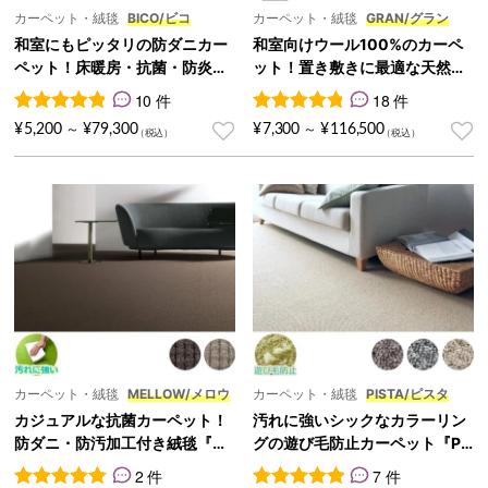
カーペット・絨毯
BICO/ビコ
カーペット・絨毯
GRAN/グラン
和室にもピッタリの防ダニカー
和室向けウール100%のカーペ
ペット！床暖房・抗菌・防炎対
ット！置き敷きに最適な天然素
応『BICO/ビコ』
材絨毯『GRAN/グラン』
10 件
18 件
10
件の利用者評価に基づく5段階評価のうち、
18
件の利用者評価に基づく5段
4.90
点
¥
5,200
¥
79,300
¥
7,300
¥
116,500
～
～
カーペット・絨毯
MELLOW/メロウ
カーペット・絨毯
PISTA/ピスタ
カジュアルな抗菌カーペット！
汚れに強いシックなカラーリン
防ダニ・防汚加工付き絨毯『M
グの遊び毛防止カーペット『PI
ELLOW/メロウ』
STA/ピスタ』
2 件
7 件