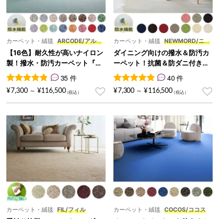
カーペット・絨毯
ARCODE/アルコ
カーペット・絨毯
NEWMORD/ニュ
デ
ーモード
【16色】耐久性が高いナイロン
ダイニング向けの撥水＆防汚カ
製！撥水・防汚カーペット『AR
ーペット！抗菌＆防ダニ付き絨
CODE/アルコデ』
毯『NEWMORD/ニューモー
35 件
40 件
ド』
35
件の利用者評価に基づく5段階評価のうち、
40
件の利用者評価に基づく5段
4.89
点
¥
7,300
¥
116,500
¥
7,300
¥
116,500
～
～
カーペット・絨毯
FIL/フィル
カーペット・絨毯
COCOS/ココス