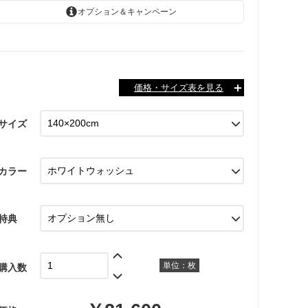
1万5千円以上のお買い上げで5%OFF
5～10%OFF
オプション＆キャンペーン
クーポン
詳細はコチラ！ ≫
価格・サイズ表を見る
SALE
：お買い得！
サイズ
￥29,400
140×200cm
￥21,600
（税込）
カラー
￥41,500
200×200cm
￥30,400
（税込）
特典
￥51,700
200×250cm
￥37,900
（税込）
滑り止めシールの詳細を見る
単位：枚
購入数
新規会員登録
約4枚