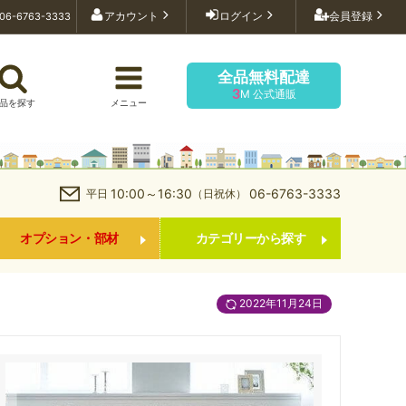
アカウント
ログイン
会員登録
06-6763-3333
全品無料配達
3
M 公式通販
品を探す
メニュー
10:00～16:30
06-6763-3333
平日
（日祝休）
オプション・部材
カテゴリーから探す
2022年11月24日