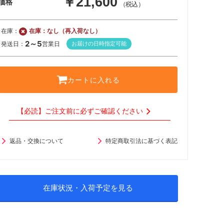
￥21,600
価格
（税込）
約6枚
在庫：
在庫：なし（再入荷なし）
約8枚
2～5
発送日：
営業日
お届けの日時指定可能
約9枚
約9枚
カートに入れる
約10枚
【必読】ご注文前に必ずご確認ください
返品・交換について
特定商取引法に基づく表記
3ヶ月サポートについて
在庫状況・入荷予定を見る