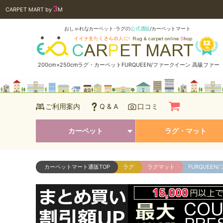
3
CARPET MART
by
M
おしゃれなカーペット･ラグの
公式通販
/カーペットマート
200cm×250cmラグ・カーペットFURQUEEN/ファークイーン 高級ファー
ご利用案内
Q & A
口コミ
カーペット
ラグ・マット
カーペットマート通販
TOP
ラグ
ラグマット
FURQUEEN