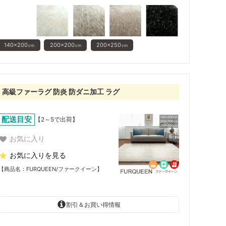
140×200
200×200
200×250
cm
cm
cm
高級ファーラグ 防炎 防ダニ加工 ラグ
配送目安
【2～5で出荷】
お気に入り
お気に入りを見る
【商品名：FURQUEEN/ファークイーン】
割引＆お買い得情報